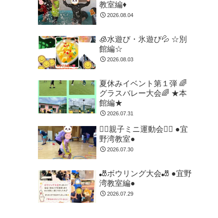
教室編♦
2026.08.04
🧊水遊び・氷遊び💦 ☆別
館編☆
2026.08.03
夏休みイベント第１弾 🌈
グラスバレー大会🌈 ★本
館編★
2026.07.31
🏃‍♂️親子ミニ運動会🏃‍♂️ ●宜
野湾教室●
2026.07.30
🎳ボウリング大会🎳 ●宜野
湾教室編●
2026.07.29