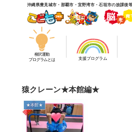
沖縄県豊見城市・那覇市・宜野湾市・石垣市の放課後
柳沢運動
支援プログラム
プログラムとは
猿クレーン★本館編★
★本館★