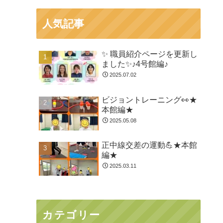
人気記事
✨ 職員紹介ページを更新し
ました✨♪4号館編♪
2025.07.02
ビジョントレーニング👀★
本館編★
2025.05.08
正中線交差の運動💪★本館
編★
2025.03.11
カテゴリー