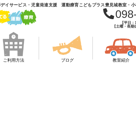
等デイサービス・児童発達支援 運動療育こどもプラス豊見城教室・小
098
【平日：1
【土曜・長期休
ご利用方法
ブログ
教室紹介