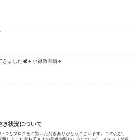
★
きました🕊️🔹小禄教室編🔹
空き状況について
 🧸いつもブログをご覧いただきありがとうございます。このたび、
更新しました🌼お子さまの発達や関わり方について、スタッフが連