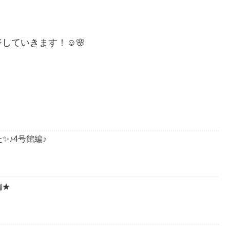
ていきます！☺️🌸
✨♪4号館編♪
編★