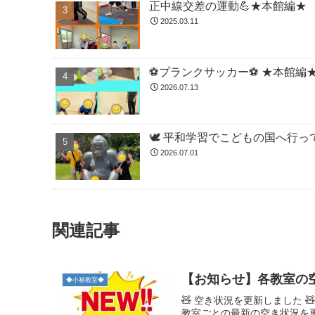
正中線交差の運動💪★本館編★
2025.03.11
⚽️プランクサッカー⚽️ ★本館編
2026.07.13
🕊️ 平和学習でこどもの国へ行って
2026.07.01
関連記事
【お知らせ】各教室の
◆小禄教室◆
🧸 空き状況を更新しました
教室ごとの最新の空き状況を