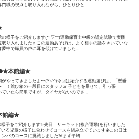
門職の視点も取り入れながら、ひとりひと...
★
の様子をご紹介します(*^▽^*)運動保育士中級の認定試験で実践
速取り入れました♬この運動あそびは、よく相手の話をきいていな
夢中で職員の声に耳を傾けていました...
★本館編★
がやってきましたよ〜(^▽^)今回は紹介する運動遊びは、「懸垂
！！跳び箱の一段目にスタッフor 子どもを乗せて、引っ張
ていたら簡単ですが、タイヤがないのでさ...
本館編★
様子をご紹介します✨先日、サーキット(複合運動)を行いました
ている児童の様子に合わせてコースを組み立てています☀️この日は
ンパのコースに挑戦しました🌸まず平均...