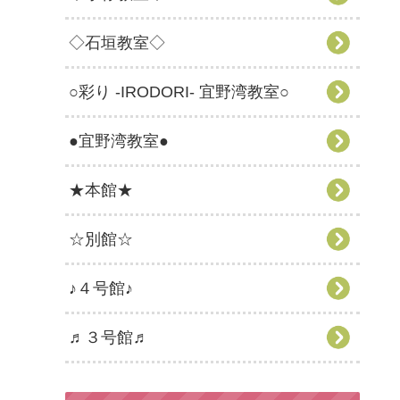
◇石垣教室◇
○彩り -IRODORI- 宜野湾教室○
●宜野湾教室●
★本館★
☆別館☆
♪４号館♪
♬３号館♬