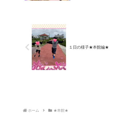
１日の様子★本館編★
ホーム
★本館★