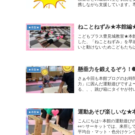
携しながら支援しています。専
ねことねずみ★本館編
★本館★
こどもプラス豊見城教室★本館
した、「ねことねずみ」を早
いと動けないためこどもたちは
懸垂力を鍛えるぞう！
★本館★
さぁ今回も本館ブログのお時間
力」に因んだ運動遊びですよ〜
る、、、跳び箱にタイヤが付い
運動あそび楽しいな★
★本館★
こんにちは✨本館の運動遊びの
👀✨サーキットでは、来所し
平均台・マット・色分けケンケ