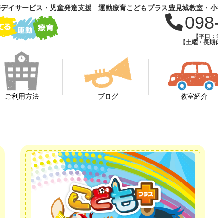
等デイサービス・児童発達支援 運動療育こどもプラス豊見城教室・小
098
【平日：1
【土曜・長期休
ご利用方法
ブログ
教室紹介