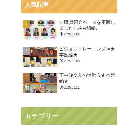
人気記事
✨ 職員紹介ページを更新し
ました✨♪4号館編♪
2025.07.02
ビジョントレーニング👀★
本館編★
2025.05.08
正中線交差の運動💪★本館
編★
2025.03.11
カテゴリー