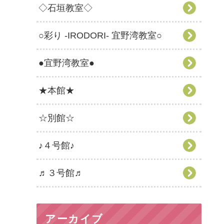
◇石垣教室◇
○彩り -IRODORI- 宜野湾教室○
●宜野湾教室●
★本館★
☆別館☆
♪４号館♪
♬３号館♬
アーカイブ