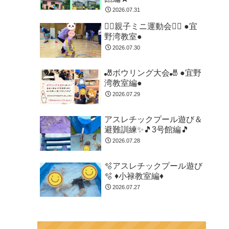
2026.07.31
🏃‍♂️親子ミニ運動会🏃‍♂️ ●宜
野湾教室●
2026.07.30
🎳ボウリング大会🎳 ●宜野
湾教室編●
2026.07.29
アスレチックプール遊び＆
避難訓練✨🎵3号館編🎵
2026.07.28
🫧アスレチックプール遊び
🫧 ♦小禄教室編♦
2026.07.27