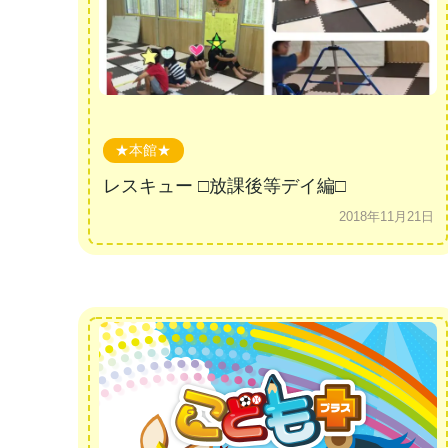
★本館★
レスキュー □放課後等デイ編□
2018年11月21日