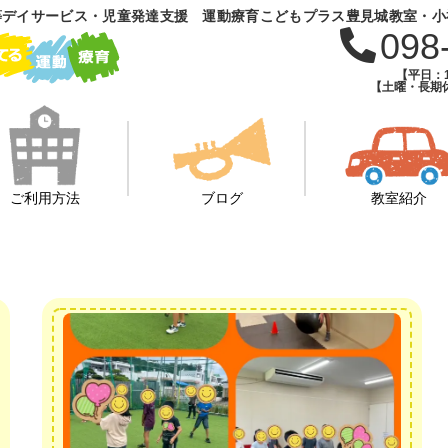
等デイサービス・児童発達支援 運動療育こどもプラス豊見城教室・小
098
【平日：1
【土曜・長期休
ご利用方法
ブログ
教室紹介