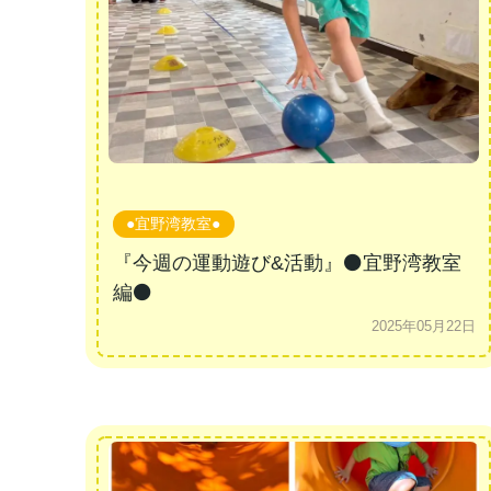
●宜野湾教室●
『今週の運動遊び&活動』⚫️宜野湾教室
編⚫️
2025年05月22日