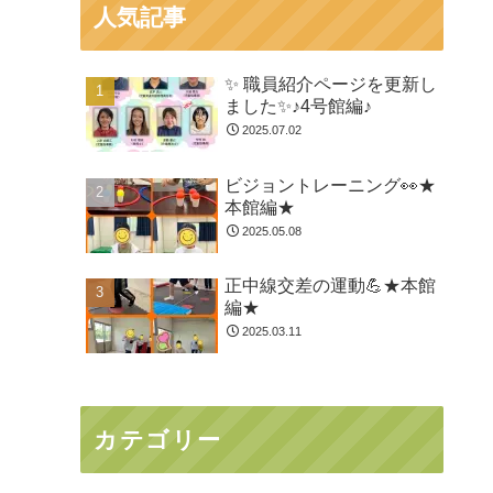
人気記事
✨ 職員紹介ページを更新し
ました✨♪4号館編♪
2025.07.02
ビジョントレーニング👀★
本館編★
2025.05.08
正中線交差の運動💪★本館
編★
2025.03.11
カテゴリー