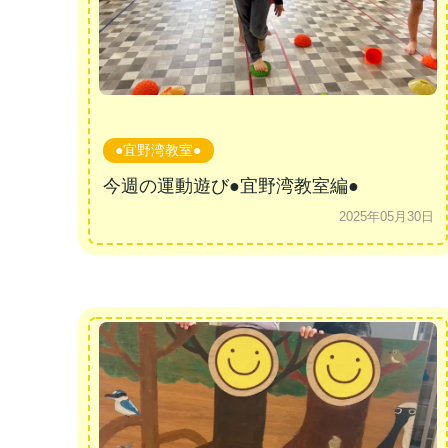
●宜野湾教室●
今週の運動遊び●宜野湾教室編●
2025年05月30日