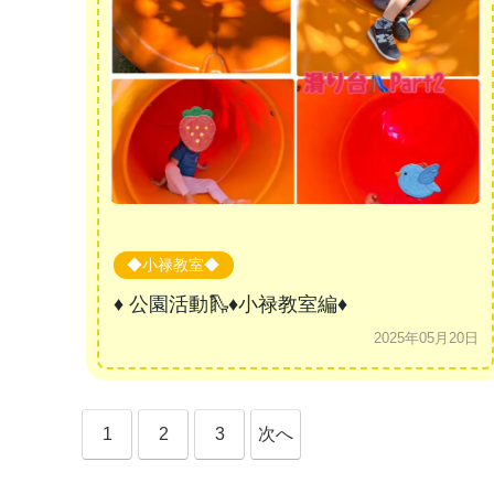
◆小禄教室◆
♦ 公園活動🛝♦小禄教室編♦
2025年05月20日
1
2
3
次へ
»