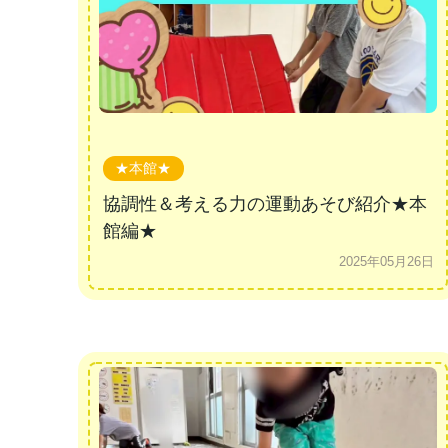
★本館★
協調性＆考える力の運動あそび紹介★本
館編★
2025年05月26日