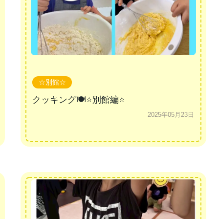
☆別館☆
クッキング🍽⭐別館編⭐
2025年05月23日