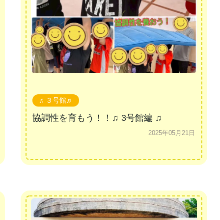
♬３号館♬
協調性を育もう！！♫ 3号館編 ♫
2025年05月21日