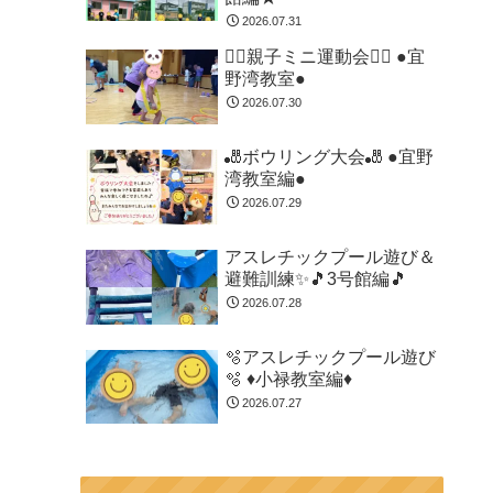
2026.07.31
🏃‍♂️親子ミニ運動会🏃‍♂️ ●宜
野湾教室●
2026.07.30
🎳ボウリング大会🎳 ●宜野
湾教室編●
2026.07.29
アスレチックプール遊び＆
避難訓練✨🎵3号館編🎵
2026.07.28
🫧アスレチックプール遊び
🫧 ♦小禄教室編♦
2026.07.27