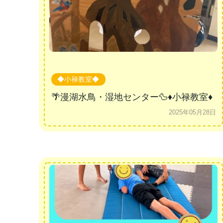
◆小禄教室◆
🌴漫湖水鳥・湿地センター🦆♦小禄教室♦
2025年05月28日