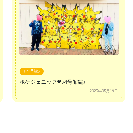
♪４号館♪
ポケジェニック❤♪4号館編♪
2025年05月19日