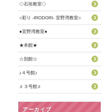
◇石垣教室◇
○彩り -IRODORI- 宜野湾教室○
●宜野湾教室●
★本館★
☆別館☆
♪４号館♪
♬３号館♬
アーカイブ