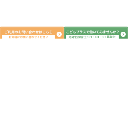
月間の出来事^ ^