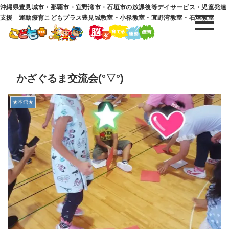
沖縄県豊見城市・那覇市・宜野湾市・石垣市の放課後等デイサービス・児童発達
支援 運動療育こどもプラス豊見城教室・小禄教室・宜野湾教室・石垣教室
かざぐるま交流会(°▽°)
★本館★