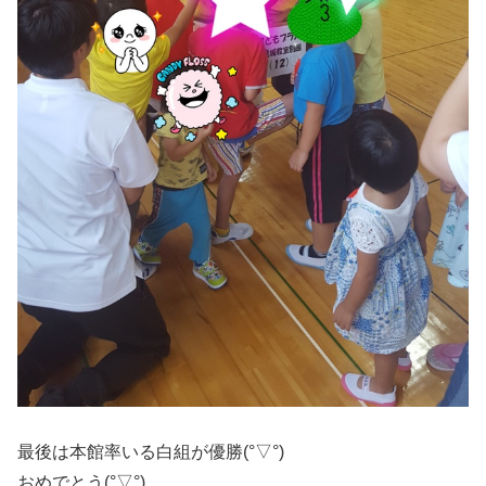
最後は本館率いる白組が優勝(°▽°)
おめでとう(°▽°)