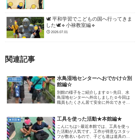
🕊️ 平和学習でこどもの国へ行ってきま
した🕊️🔹小禄教室編🔹
2026.07.01
関連記事
水鳥湿地センターへおでかけ☆別
☆別館☆
館編☆
別館の様子をご紹介します☺️✨先日、水
鳥湿地センターへ外出しました☺️今回は
職員もたくさん居て安全に外出できそう
だったので、少人数ではなく利用者全員
で外出しましたよ😆✨まずはみんなで木
道をお散歩しました☺️前回行った時に
工具を使った活動★本館編★
★本館★
は、寒い時期でもあっ...
こんにちは✨最近本館では、工具を使っ
た活動が人気です。工作が得意なスタッ
フが数名いるので、子ども達は道具の使