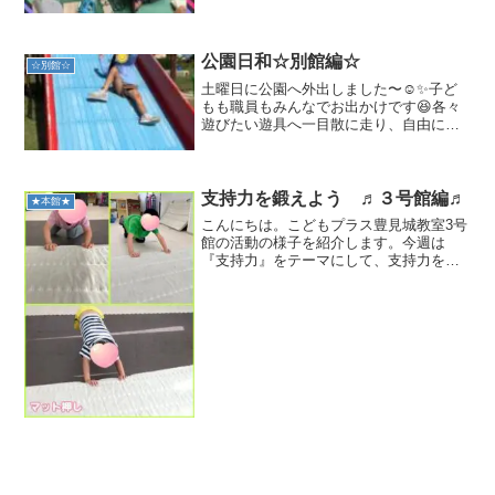
い方から教えてもらっています✨中には
危険な道具もあるので、子ども達も真剣
に話を聞いて学んでいます！！また、道
具の貸し借りを通して順番...
公園日和☆別館編☆
☆別館☆
土曜日に公園へ外出しました〜☺️✨子ど
もも職員もみんなでお出かけです😆各々
遊びたい遊具へ一目散に走り、自由に遊
びましたよ🥳✊大人も一緒に滑れるくらい
の滑り台はとてもよく滑るので、子ども
たちからも大人気！なんども滑っては登
ってを繰り返していま...
支持力を鍛えよう ♬３号館編♬
★本館★
こんにちは。こどもプラス豊見城教室3号
館の活動の様子を紹介します。今週は
『支持力』をテーマにして、支持力を養
う運動遊びをしました♪☆マット押し雑巾
掛けの姿勢でマット押しをしました。前
傾になって、前に体重をかけるこの運動
は腕で支える力を鍛える...