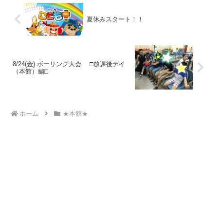
夏休みスタート！！
8/24(金) ボーリング大会 □放課後デイ
（本館）編□
ホーム
★本館★