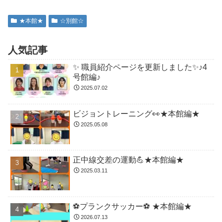
★本館★
☆別館☆
人気記事
✨ 職員紹介ページを更新しました✨♪4
号館編♪
2025.07.02
ビジョントレーニング👀★本館編★
2025.05.08
正中線交差の運動💪★本館編★
2025.03.11
⚽️プランクサッカー⚽️ ★本館編★
2026.07.13