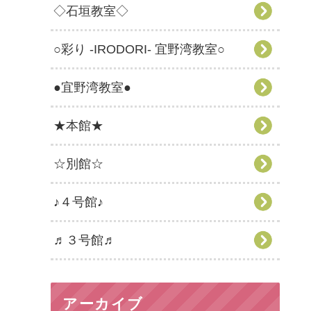
◇石垣教室◇
○彩り -IRODORI- 宜野湾教室○
●宜野湾教室●
★本館★
☆別館☆
♪４号館♪
♬３号館♬
アーカイブ