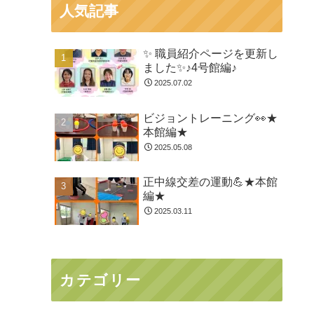
人気記事
✨ 職員紹介ページを更新し
ました✨♪4号館編♪
2025.07.02
ビジョントレーニング👀★
本館編★
2025.05.08
正中線交差の運動💪★本館
編★
2025.03.11
カテゴリー