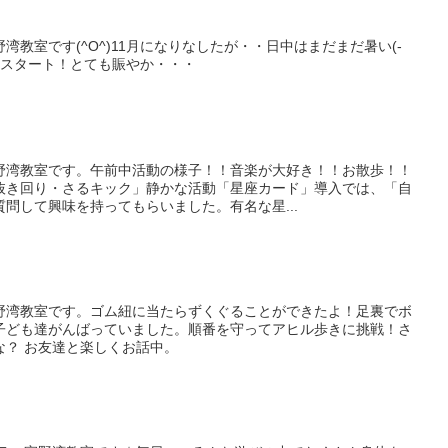
教室です(^O^)11月になりなしたが・・日中はまだまだ暑い(-
気にスタート！とても賑やか・・・
野湾教室です。午前中活動の様子！！音楽が大好き！！お散歩！！
抜き回り・さるキック」静かな活動「星座カード」導入では、「自
問して興味を持ってもらいました。有名な星...
野湾教室です。ゴム紐に当たらずくぐることができたよ！足裏でボ
子ども達がんばっていました。順番を守ってアヒル歩きに挑戦！さ
な？ お友達と楽しくお話中。