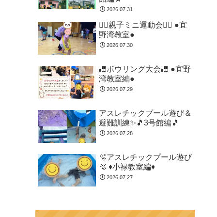
2026.07.31
🏃‍♂️親子ミニ運動会🏃‍♂️ ●宜
野湾教室●
2026.07.30
🎳ボウリング大会🎳 ●宜野
湾教室編●
2026.07.29
アスレチックプール遊び＆
避難訓練✨🎵3号館編🎵
2026.07.28
🫧アスレチックプール遊び
🫧 ♦小禄教室編♦
2026.07.27