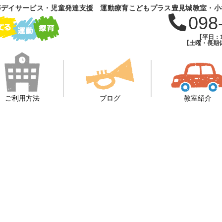
等デイサービス・児童発達支援 運動療育こどもプラス豊見城教室・小
098
【平日：1
【土曜・長期休
ご利用方法
ブログ
教室紹介