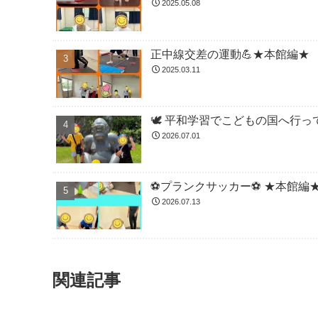
2025.05.08
正中線交差の運動💪★本館編★
2025.03.11
🕊️ 平和学習でこどもの国へ行って
2026.07.01
⚽️プランクサッカー⚽️ ★本館編
2026.07.13
関連記事