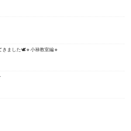
きました🕊️🔹小禄教室編🔹
★