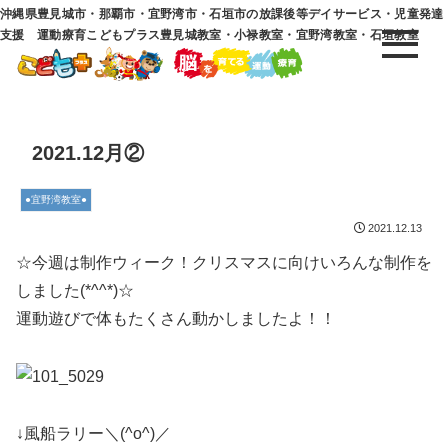
沖縄県豊見城市・那覇市・宜野湾市・石垣市の放課後等デイサービス・児童発達
支援 運動療育こどもプラス豊見城教室・小禄教室・宜野湾教室・石垣教室
2021.12月②
●宜野湾教室●
2021.12.13
☆今週は制作ウィーク！クリスマスに向けいろんな制作を
しました(*^^*)☆
運動遊びで体もたくさん動かしましたよ！！
↓風船ラリー＼(^o^)／