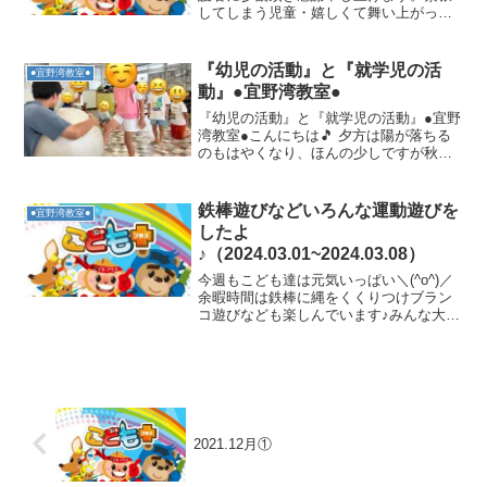
してしまう児童・嬉しくて舞い上がって
しまう児童・・といましたが、教室での
様子を保護者へ見てもらうことができ嬉
しく思います。最近ルービックキューブ
『幼児の活動』と『就学児の活
●宜野湾教室●
に挑戦中の二人です ある...
動』●宜野湾教室●
『幼児の活動』と『就学児の活動』●宜野
湾教室●こんにちは🎵 夕方は陽が落ちる
のもはやくなり、ほんの少しですが秋の
訪れを感じる事ができるようになりまし
たね🍂🎑✨ では、今週の療育内容を紹介
していきますね😊✨🍎幼児活動『ボール
鉄棒遊びなどいろんな運動遊びを
●宜野湾教室●
投げ』🍎まずはウォ...
したよ
♪（2024.03.01~2024.03.08）
今週もこども達は元気いっぱい＼(^o^)／
余暇時間は鉄棒に縄をくくりつけブラン
コ遊びなども楽しんでいます♪みんな大好
きです(*^^*)9マス鬼ごっこを楽しんでい
ます♪みんなルールを理解し楽しんでいま
す☆コーンおじゃま虫・・・コーンに当
たらず...
2021.12月①