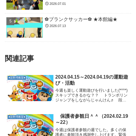
2026.07.01
⚽️プランクサッカー⚽️ ★本館編★
2026.07.13
関連記事
2024.04.15～2024.04.19の運動遊
●宜野湾教室●
び・活動
今週も楽しく運動遊びを行いました(*^^*)
スキップできるかな？？ トランポリン
ジャンプをしながらじゃんけん♬ 段差
跳びもできるかな？？ カエル跳びで
跳び箱ジャンプもできるかな？？ 少
し遠出して公園へ行きました！！芝すべ
保護者参観日＾＾（2024.02.19
●宜野湾教室●
りをし...
～22）
今週は保護者参観の週でした。多くの保
護者に参観頂き感謝申し上げます。緊張