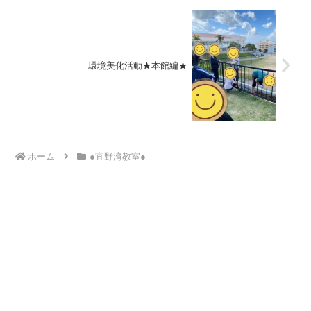
環境美化活動★本館編★
ホーム
●宜野湾教室●