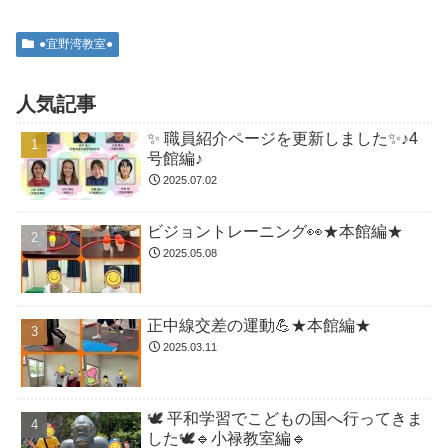
●宜野湾教室●
人気記事
✨ 職員紹介ページを更新しました✨♪4
号館編♪
2025.07.02
ビジョントレーニング👀★本館編★
2025.05.08
正中線交差の運動💪★本館編★
2025.03.11
🕊️ 平和学習でこどもの国へ行ってきま
した🕊️🔹小禄教室編🔹