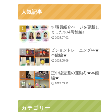
人気記事
✨ 職員紹介ページを更新し
ました✨♪4号館編♪
2025.07.02
ビジョントレーニング👀★
本館編★
2025.05.08
正中線交差の運動💪★本館
編★
2025.03.11
カテゴリー