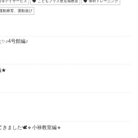
後等デイサービス
こどもプラス豊見城教室
体幹トレーニング
運動療育、運動遊び
✨♪4号館編♪
編★
きました🕊️🔹小禄教室編🔹