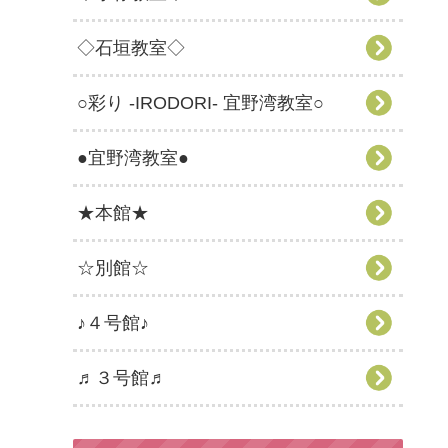
◇石垣教室◇
○彩り -IRODORI- 宜野湾教室○
●宜野湾教室●
★本館★
☆別館☆
♪４号館♪
♬３号館♬