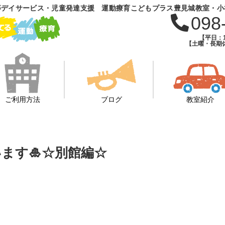
等デイサービス・児童発達支援 運動療育こどもプラス豊見城教室・小
098
【平日：1
【土曜・長期休
ご利用方法
ブログ
教室紹介
ます🎍☆別館編☆