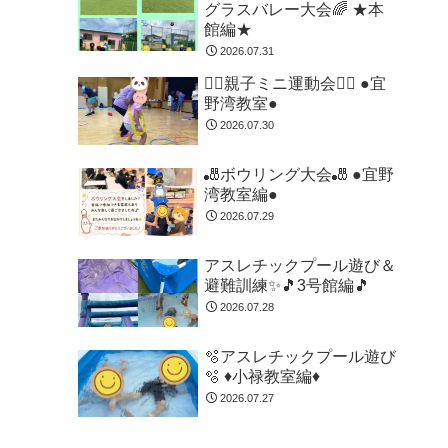
グラスバレー大会🌈 ★本
館編★
2026.07.31
🏃‍♂️親子ミニ運動会🏃‍♂️ ●宜
野湾教室●
2026.07.30
🎳ボウリング大会🎳 ●宜野
湾教室編●
2026.07.29
アスレチックプール遊び＆
避難訓練✨🎵3号館編🎵
2026.07.28
🫧アスレチックプール遊び
🫧 ♦小禄教室編♦
2026.07.27