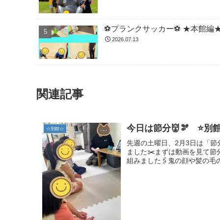
⚽️プランクサッカー⚽️ ★本館編
2026.07.13
関連記事
今日は節分👹🫘 ⭐別
☆別館☆
先週の土曜日、2月3日は「
ました✂️まずは動画を見て
組みました🖇️鬼の顔や髪の毛