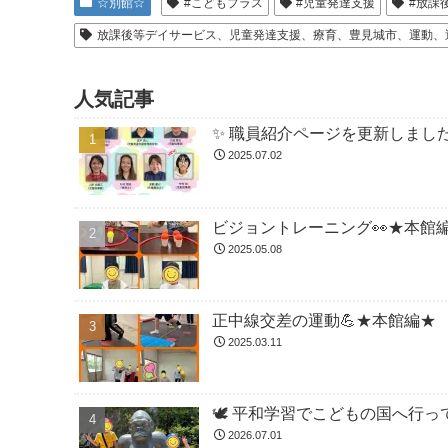
☆別館☆
#こどもプラス
#児童発達支援
#放課
放課後等デイサービス、児童発達支援、療育、豊見城市、運動、
人気記事
✨ 職員紹介ページを更新しました
2025.07.02
ビジョントレーニング👀★本館
2025.05.08
正中線交差の運動💪★本館編★
2025.03.11
🕊️ 平和学習でこどもの国へ行って
2026.07.01