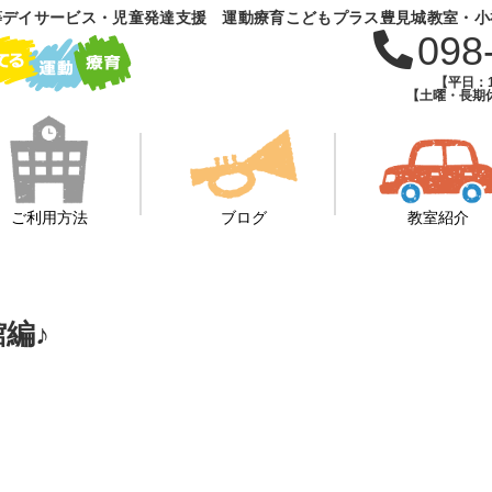
等デイサービス・児童発達支援 運動療育こどもプラス豊見城教室・小
098
【平日：1
【土曜・長期休
ご利用方法
ブログ
教室紹介
編♪