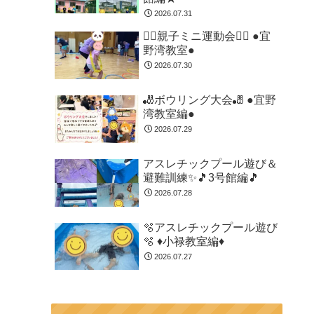
2026.07.31
🏃‍♂️親子ミニ運動会🏃‍♂️ ●宜
野湾教室●
2026.07.30
🎳ボウリング大会🎳 ●宜野
湾教室編●
2026.07.29
アスレチックプール遊び＆
避難訓練✨🎵3号館編🎵
2026.07.28
🫧アスレチックプール遊び
🫧 ♦小禄教室編♦
2026.07.27