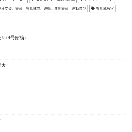
発達支援、療育、豊見城市、運動、運動療育、運動遊び
豊見城教室
✨♪4号館編♪
編★
★