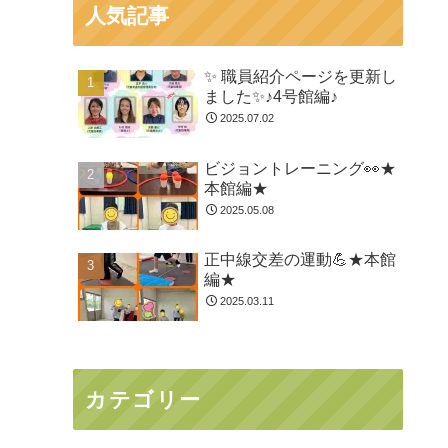
人気記事
✨ 職員紹介ページを更新し
ました✨♪4号館編♪
2025.07.02
ビジョントレーニング👀★
本館編★
2025.05.08
正中線交差の運動💪★本館
編★
2025.03.11
カテゴリー