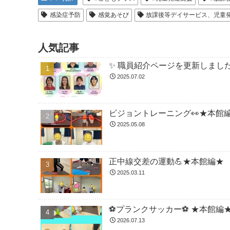
感染症予防
感覚あそび
放課後等デイサービス、児童
人気記事
✨ 職員紹介ページを更新しました
2025.07.02
ビジョントレーニング👀★本館
2025.05.08
正中線交差の運動💪★本館編★
2025.03.11
⚽️プランクサッカー⚽️ ★本館編
2026.07.13