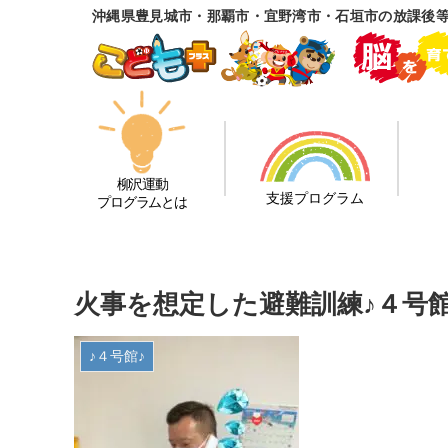
沖縄県豊見城市・那覇市・宜野湾市・石垣市の放課後
柳沢運動
支援プログラム
プログラムとは
火事を想定した避難訓練♪４号館
♪４号館♪