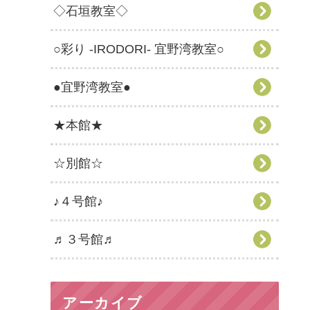
◇石垣教室◇
○彩り -IRODORI- 宜野湾教室○
●宜野湾教室●
★本館★
☆別館☆
♪４号館♪
♬３号館♬
アーカイブ