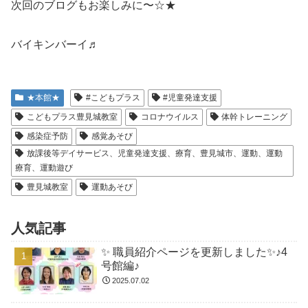
次回のブログもお楽しみに〜☆★
バイキンバーイ♬
★本館★
#こどもプラス
#児童発達支援
こどもプラス豊見城教室
コロナウイルス
体幹トレーニング
感染症予防
感覚あそび
放課後等デイサービス、児童発達支援、療育、豊見城市、運動、運動
療育、運動遊び
豊見城教室
運動あそび
人気記事
✨ 職員紹介ページを更新しました✨♪4
号館編♪
2025.07.02