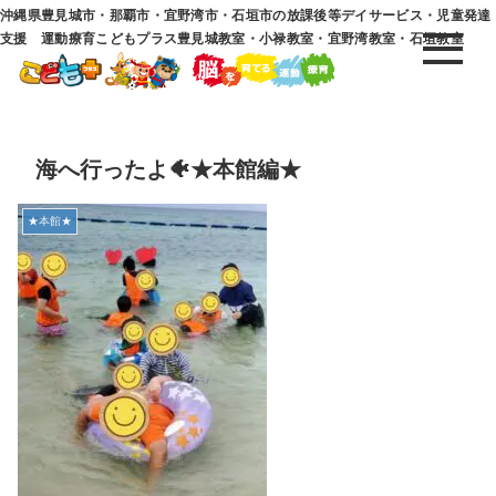
沖縄県豊見城市・那覇市・宜野湾市・石垣市の放課後等デイサービス・児童発達
支援 運動療育こどもプラス豊見城教室・小禄教室・宜野湾教室・石垣教室
海へ行ったよ🐠★本館編★
★本館★