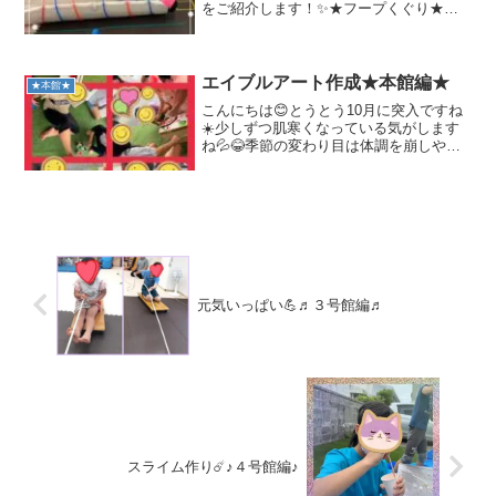
をご紹介します！✨★フープくぐり★ス
クーターボード★足抜き回りです。マッ
トにフープをはめ込みました。その中を
ワニさんのように潜り抜けると‥スクー
ターボードにの...
エイブルアート作成★本館編★
★本館★
こんにちは😊とうとう10月に突入ですね
☀️少しずつ肌寒くなっている気がします
ね💦😂季節の変わり目は体調を崩しやす
い為、体調管理には気をつけていきまし
ょう！☘️10月といえば、ハロウィンがあ
りますね🎃♪楽しみなイベントが月末にか
けて待っていま...
元気いっぱい💪♬３号館編♬
スライム作り☄️♪４号館編♪