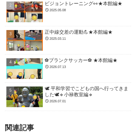
ビジョントレーニング👀★本館編★
2025.05.08
正中線交差の運動💪★本館編★
2025.03.11
⚽️プランクサッカー⚽️ ★本館編★
2026.07.13
🕊️ 平和学習でこどもの国へ行ってきま
した🕊️🔹小禄教室編🔹
2026.07.01
関連記事