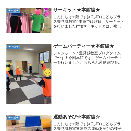
サーキット★本館編★
★本館★
こんにちは✨陸です(๑･̑◡･̑๑)こどもプラ
ス豊見城教室⭐️本館では昨日、サーキット
を行いました(^^)(サーキットとは、複合
運動です。例:跳び箱&くまさん歩き&マッ
ト運動など)その様子をお伝えしますね
(*^▽^*)まず、平均台ではバラン...
ゲームパーティー★本館編★
★本館★
ジャジャーン♫豊見城教室ブログタイム
で〜す！今回本館では、ゲームパーティ
ーを行いました。もちろん運動遊びをし
っかり楽しく行なってますよ🤗運動遊び
はポートボールを行いました。3チームに
分かれて、ゴールにいる仲間にパスをし
てキャッチをしてもらう...
運動あそび☆本館編☆
★本館★
こんにちは✨陸です(๑･̑◡･̑๑)こどもプラ
ス豊見城教室🌸別館の運動あそびの様子