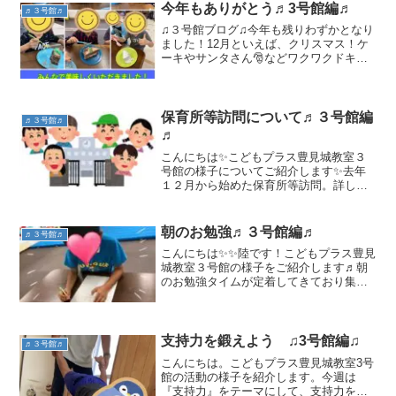
今年もありがとう♬3号館編♬
♬３号館♬
♫３号館ブログ♫今年も残りわずかとなり
ました！12月といえば、クリスマス！ケ
ーキやサンタさん🎅などワクワクドキド
キなイベントがありました！！🎅 クリス
マス会🎄&ケーキday🎂子ども達が楽しみ
にしている季節がやってきましたね！サ
ンタさん🎅いつ...
保育所等訪問について♬３号館編
♬３号館♬
♬
こんにちは✨こどもプラス豊見城教室３
号館の様子についてご紹介します✨去年
１２月から始めた保育所等訪問。詳しい
内容についてはこちらです💁‍♀️保育所等訪
問やってます！★本館編★/先日、学級担
任支援クラスの先生方や保護者を交えて
朝のお勉強♬３号館編♬
♬３号館♬
３回目の打ち合わ...
こんにちは✨✨陸です！こどもプラス豊見
城教室３号館の様子をご紹介します♬朝
のお勉強タイムが定着してきており集中
して取り組めていますよ✨✨座ることや、
お勉強をすることに苦手意識を持ってい
る子にはひらがなブロックを使って楽し
みながら促しています...
支持力を鍛えよう ♫3号館編♫
♬３号館♬
こんにちは。こどもプラス豊見城教室3号
館の活動の様子を紹介します。今週は
『支持力』をテーマにして、支持力を養