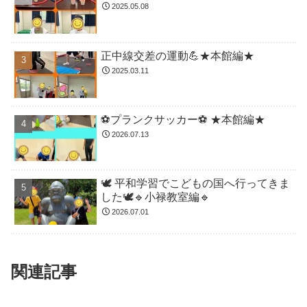
2025.05.08
正中線交差の運動💪★本館編★
2025.03.11
⚽️プランクサッカー⚽️ ★本館編★
2026.07.13
🕊️ 平和学習でこどもの国へ行ってきま
した🕊️🔹小禄教室編🔹
2026.07.01
関連記事