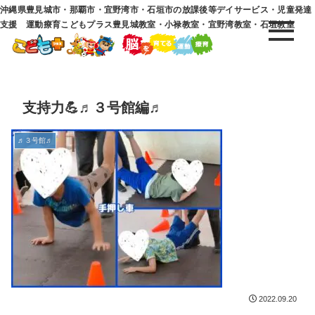
沖縄県豊見城市・那覇市・宜野湾市・石垣市の放課後等デイサービス・児童発達
支援 運動療育こどもプラス豊見城教室・小禄教室・宜野湾教室・石垣教室
支持力💪♬３号館編♬
♬３号館♬
2022.09.20