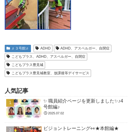
♬３号館♬
ADHD
ADHD、アスペルガー、自閉症
こどもプラス、ADHD、アスペルガー、自閉症
こどもプラス豊見城
こどもプラス豊見城教室、放課後等デイサービス
人気記事
✨ 職員紹介ページを更新しました✨♪4
号館編♪
2025.07.02
ビジョントレーニング👀★本館編★