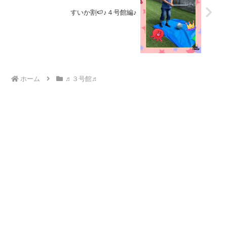
すいか割🍉♪４号館編♪
ホーム
♬３号館♬