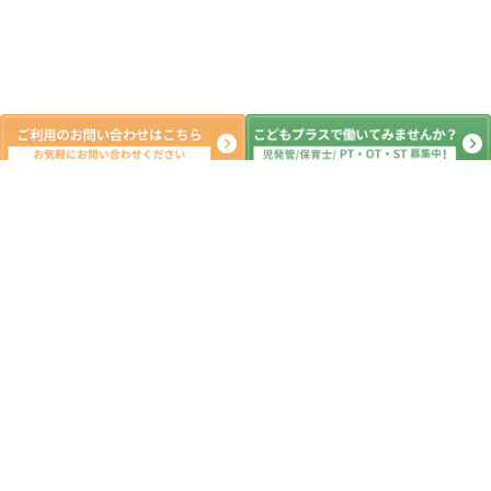
月間の出来事^ ^