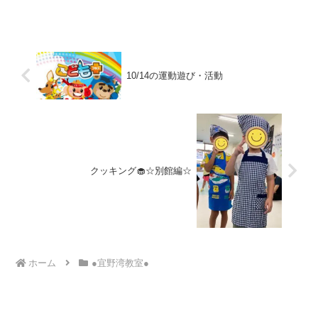
使い風船キック！！フープでケンパート
ランポリンで１０まで数えます！！静か
な活動「ブーツひも通し」...
10/14の運動遊び・活動
クッキング🧁☆別館編☆
ホーム
●宜野湾教室●