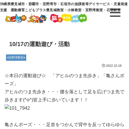
沖縄県豊見城市・那覇市・宜野湾市・石垣市の放課後等デイサービス・児童発達
支援 運動療育こどもプラス豊見城教室・小禄教室・宜野湾教室・石垣教室
10/17の運動遊び・活動
●宜野湾教室●
2022.10.18
☆本日の運動遊び☆ 「アヒルのつま先歩き」「亀さんポ
ーズ」
アヒルのつま先歩き・・・腰を落として足を広げつま先で
歩きます(^o^)皆上手に歩いています！！
亀さんポーズ・・・足首をつかんで背中を反ってゆらゆら