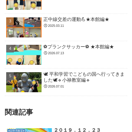
正中線交差の運動💪★本館編★
2025.03.11
⚽️プランクサッカー⚽️ ★本館編★
2026.07.13
🕊️ 平和学習でこどもの国へ行ってきま
した🕊️🔹小禄教室編🔹
2026.07.01
関連記事
２０１９．１２．２３
●宜野湾教室●