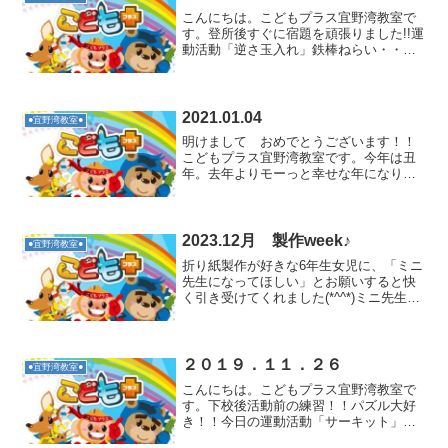
こんにちは。こどもプラス宜野湾教室で
す。登所後すぐに宿題を頑張りました!!運
動活動「逆さ玉入れ」鉄棒ねらい・・鉄
棒にふれあうことで、自分で自分の体を
コントロールし、空間で自由にダイナミ
ックに動ける力を見につける。身に付く
力・・懸垂力・支持力...
2021.01.04
●宜野湾教室●
明けまして おめでとうございます！！
こどもプラス宜野湾教室です。今年は丑
年。去年よりモーっと幸せな年になりま
すように。今年もよろしくお願いしま
す。午前中は、長田児童館（体育館）で
たくさん体を動かして遊びました。バス
ケットや卓球、ドッチドッチ...
2023.12月 製作week♪
●宜野湾教室●
折り紙製作が好きな6年生女児に、「ミニ
先生になってほしい」とお願いすると快
く引き受けてくれました(*^^*)ミニ先生と
なってサンタさんのお顔を皆で作りまし
た！！ひとつひとつ折り方を丁寧に説明
する事が出来ましたよ♪ミニ先生を見た1
年生男児が「...
２０１９．１１．２６
●宜野湾教室●
こんにちは。こどもプラス宜野湾教室で
す。下校後活動前の練習！！パズル大好
き！！今日の運動活動「サーキット」平
均台２本を使いクマさん歩き！！鉄棒を