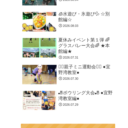
🧊水遊び・氷遊び💦 ☆別
館編☆
2026.08.03
夏休みイベント第１弾 🌈
グラスバレー大会🌈 ★本
館編★
2026.07.31
🏃‍♂️親子ミニ運動会🏃‍♂️ ●宜
野湾教室●
2026.07.30
🎳ボウリング大会🎳 ●宜野
湾教室編●
2026.07.29