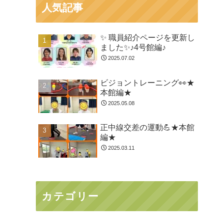
人気記事
✨ 職員紹介ページを更新し
ました✨♪4号館編♪
2025.07.02
ビジョントレーニング👀★
本館編★
2025.05.08
正中線交差の運動💪★本館
編★
2025.03.11
カテゴリー