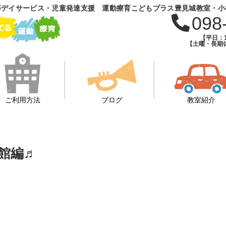
等デイサービス・児童発達支援 運動療育こどもプラス豊見城教室・小
098
【平日：1
【土曜・長期休
ご利用方法
ブログ
教室紹介
館編♬