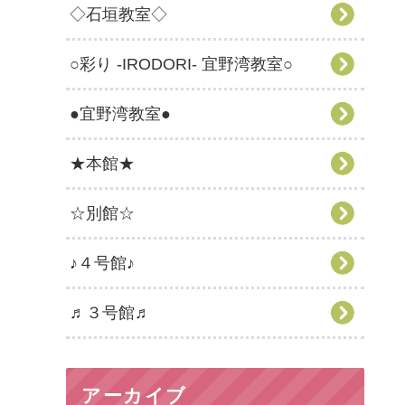
◇石垣教室◇
○彩り -IRODORI- 宜野湾教室○
●宜野湾教室●
★本館★
☆別館☆
♪４号館♪
♬３号館♬
アーカイブ