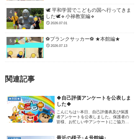
🕊️ 平和学習でこどもの国へ行ってきま
した🕊️🔹小禄教室編🔹
2026.07.01
⚽️プランクサッカー⚽️ ★本館編★
2026.07.13
関連記事
🍀自己評価アンケートを公表しま
★本館★
した🍀
こんにちは✨本日、自己評価表及び保護
者アンケートを公表しました。保護者の
皆様、お忙しい中アンケートにご協力い
ただきありがとうございました✨皆様か
らいただいたご意見を参考に、今後も大
切なお子様の療育に努めさせたいただき
最近の様子♪４号館編♪
♪４号館♪