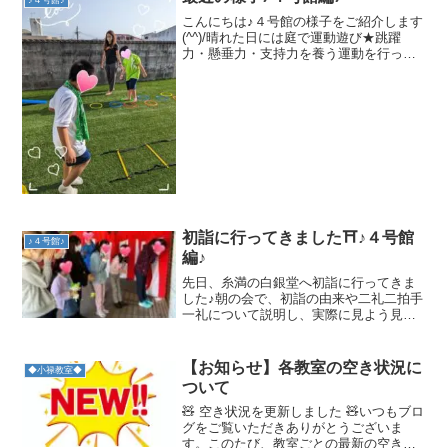
たいと思いますので、よろ...
こんにちは♪４号館の様子をご紹介します
(^^)/晴れた日には庭で運動遊び★跳躍
力・懸垂力・支持力を養う運動を行って
います♪また、先日ごみ拾いに出かけまし
た♪普段通る道でも、意識してみるとタバ
コの吸い殻や空き缶などのごみが落ちて
いることに気付...
初詣に行ってきました⛩♪４号館
♪４号館♪
編♪
先日、糸満の白銀堂へ初詣に行ってきま
した♪朝の会で、初詣の由来や二礼二拍手
一礼について説明し、実際に見よう見ま
ねでお参りを行うことができました🌱去
年のお礼や今年のお願いなどそれぞれの
願いを込めていました☆少し先の方では
【お知らせ】各教室の空き状況に
◆小禄教室◆
自然を感じられる場所が...
ついて
🧸 空き状況を更新しました 🧸いつもブロ
グをご覧いただきありがとうございま
す。このたび、教室ごとの最新の空き状