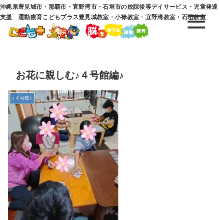
沖縄県豊見城市・那覇市・宜野湾市・石垣市の放課後等デイサービス・児童発達
支援 運動療育こどもプラス豊見城教室・小禄教室・宜野湾教室・石垣教室
お花に親しむ♪４号館編♪
♪４号館♪