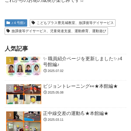
これからのお花の成長が楽しみです☆
♪４号館♪
こどもプラス豊見城教室、放課後等デイサービス
放課後等デイサービス、児童発達支援、運動療育、運動遊び
人気記事
✨ 職員紹介ページを更新しました✨♪4
号館編♪
2025.07.02
ビジョントレーニング👀★本館編★
2025.05.08
正中線交差の運動💪★本館編★
2025.03.11