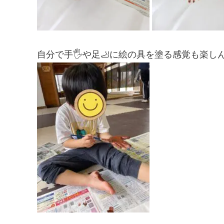
自分で手🖐️や足🦶に絵の具を塗る感覚も楽し