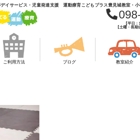
等デイサービス・児童発達支援 運動療育こどもプラス豊見城教室・小
098
【平日：1
【土曜・長期休
ご利用方法
ブログ
教室紹介