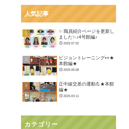
人気記事
✨ 職員紹介ページを更新し
ました✨♪4号館編♪
2025.07.02
ビジョントレーニング👀★
本館編★
2025.05.08
正中線交差の運動💪★本館
編★
2025.03.11
カテゴリー