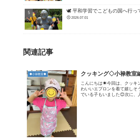
🕊️ 平和学習でこどもの国へ行って
2026.07.01
関連記事
クッキング◇小禄教室
◆小禄教室◆
こんにちは☀今回は、クッキ
わいいエプロンを着て嬉しそ
でいる子もいました😊次に、