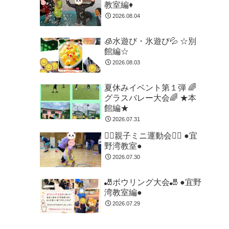
教室編♦
2026.08.04
🧊水遊び・氷遊び💦 ☆別
館編☆
2026.08.03
夏休みイベント第１弾 🌈
グラスバレー大会🌈 ★本
館編★
2026.07.31
🏃‍♂️親子ミニ運動会🏃‍♂️ ●宜
野湾教室●
2026.07.30
🎳ボウリング大会🎳 ●宜野
湾教室編●
2026.07.29