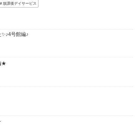
＃放課後デイサービス
✨♪4号館編♪
編★
★