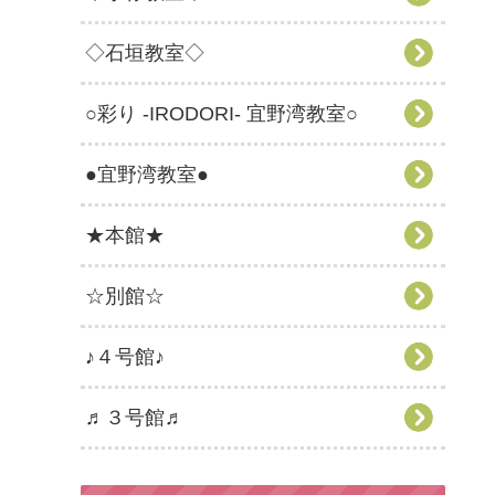
◇石垣教室◇
○彩り -IRODORI- 宜野湾教室○
●宜野湾教室●
★本館★
☆別館☆
♪４号館♪
♬３号館♬