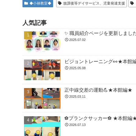
◆小禄教室◆
放課後等デイサービス、児童発達支援
人気記事
✨ 職員紹介ページを更新しました
2025.07.02
ビジョントレーニング👀★本館
2025.05.08
正中線交差の運動💪★本館編★
2025.03.11
⚽️プランクサッカー⚽️ ★本館編
2026.07.13