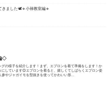
きました🕊️🔹小禄教室編🔹
編◇
ングの様子を紹介します！まず、エプロンを着て準備をします！か
うにしています😊エプロンを着ると、嬉しくてしばらくエプロン姿
人参やジャガイモを型抜きを使ってかわいい形...