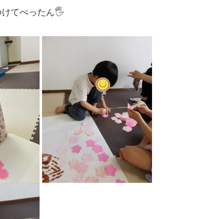
てぺったん🖐️