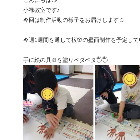
小禄教室です♪
今回は制作活動の様子をお届けします☺️
今週1週間を通して桜🌸の壁面制作を予定して
手に絵の具🎨を塗りペタペタ🖐️🖐️