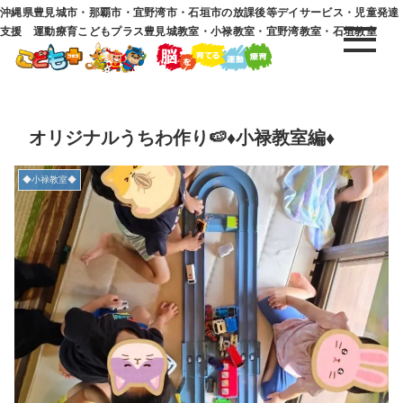
沖縄県豊見城市・那覇市・宜野湾市・石垣市の放課後等デイサービス・児童発達
支援 運動療育こどもプラス豊見城教室・小禄教室・宜野湾教室・石垣教室
オリジナルうちわ作り🍉♦小禄教室編♦
◆小禄教室◆