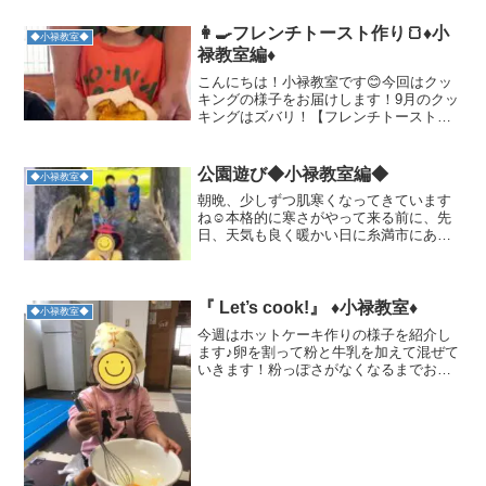
いと思います😋お買い物に行く前に、お
財布作りを行いました👛絵を書いたり、
👩‍🍳フレンチトースト作り🍞♦小
◆小禄教室◆
シールを貼ったりと可愛く仕...
禄教室編♦
こんにちは！小禄教室です😊今回はクッ
キングの様子をお届けします！9月のクッ
キングはズバリ！【フレンチトースト作
り】でした🌼材料は、牛乳、粉砂糖、
卵、バター、食パンです😆 職員の話を
よ〜く聞いて、レッツクッキング！まず
公園遊び◆小禄教室編◆
◆小禄教室◆
は卵を割ります😊🥚力加減...
朝晩、少しずつ肌寒くなってきています
ね☺️本格的に寒さがやって来る前に、先
日、天気も良く暖かい日に糸満市にある
【平和創造の森公園】へ行ってきました
✨ みんなで遊具の正しい使い方や外出
時のルールを再確認し、公園へ出発！ い
つも何気なく遊んで...
『 Let’s cook!』 ♦︎小禄教室♦︎
◆小禄教室◆
今週はホットケーキ作りの様子を紹介し
ます♪卵を割って粉と牛乳を加えて混ぜて
いきます！粉っぽさがなくなるまでお友
達と交換しながらしっかりと混ぜていき
ます！ ホットプレートにそーっと生地を
流し入れます！ 「まだかなー！」「いい
匂ーい！」と焼き上...