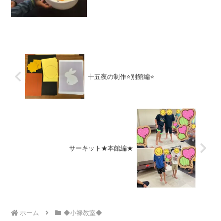
十五夜の制作⭐別館編⭐
サーキット★本館編★
ホーム
◆小禄教室◆