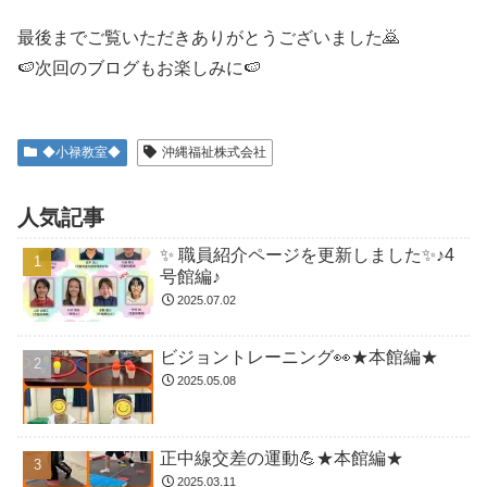
最後までご覧いただきありがとうございました🙇
🍉次回のブログもお楽しみに🍉
◆小禄教室◆
沖縄福祉株式会社
人気記事
✨ 職員紹介ページを更新しました✨♪4
号館編♪
2025.07.02
ビジョントレーニング👀★本館編★
2025.05.08
正中線交差の運動💪★本館編★
2025.03.11