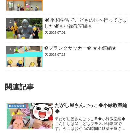
🕊️ 平和学習でこどもの国へ行ってきま
した🕊️🔹小禄教室編🔹
2026.07.01
⚽️プランクサッカー⚽️ ★本館編★
2026.07.13
関連記事
だがし屋さんごっこ◆小緑教室編
◆小禄教室◆
◆
🍭だがし屋さんごっこ🍫◆小緑教室編◆
こんにちは😊こどもプラス小緑教室で
す。今回はおやつの時間に駄菓子屋さん
ごっこをしたので、その様子を紹介した