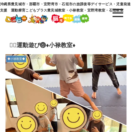
沖縄県豊見城市・那覇市・宜野湾市・石垣市の放課後等デイサービス・児童発達
支援 運動療育こどもプラス豊見城教室・小禄教室・宜野湾教室・石垣教室
🏃‍♂️運動遊び🏐♦小禄教室♦
◆小禄教室◆