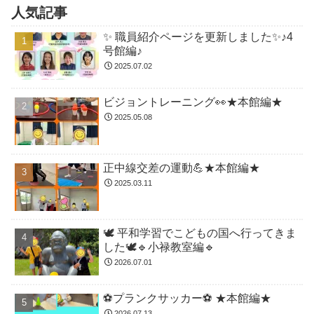
人気記事
✨ 職員紹介ページを更新しました✨♪4
号館編♪
2025.07.02
ビジョントレーニング👀★本館編★
2025.05.08
正中線交差の運動💪★本館編★
2025.03.11
🕊️ 平和学習でこどもの国へ行ってきま
した🕊️🔹小禄教室編🔹
2026.07.01
⚽️プランクサッカー⚽️ ★本館編★
2026.07.13