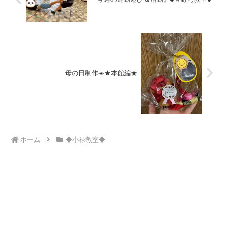
母の日制作☀️★本館編★
ホーム
◆小禄教室◆