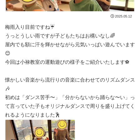
2025.05.12
梅雨入り目前ですね☔️
うっとうしい雨ですが子どもたちはお構いなし🌈
屋内でも額に汗を輝かせながら元気いっぱい遊んでいます
😊
今回は小禄教室の運動遊びの様子をご紹介いたします⚽️
懐かしい音楽から流行りの音楽に合わせてのリズムダンス
🎶
初めは「ダンス苦手〜」「分からないから踊らな〜い」っ
て言っていた子もオリジナルダンスで周りを盛り上げてく
れるようになりました🕺