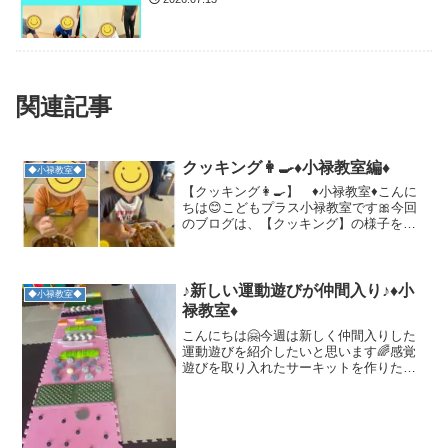
関連記事
クッキング👩‍🍳♦小禄教室編♦
◆小禄教室◆
【クッキング👩‍🍳】 ♦小禄教室♦こんに
ちは😊こどもプラス小禄教室です🎀今回
のブログは、【クッキング】の様子をお
届けします☆クッキングのメニューは、
子ども達が大好きなカレー🍛にしました
😋材料の買い出し🛒まずは子ども達と一
緒に材料の買い出しへ...
♪新しい運動遊びが仲間入り♪♦︎小
◆小禄教室◆
禄教室♦︎
こんにちは🤗今週は新しく仲間入りした
運動遊びを紹介したいと思います🌈感覚
遊びを取り入れたサーキットを作りたい
と思い、職員一同で考えた結果・・・🤔
💭職員のアイディアが詰まった『感覚マ
ット』が完成しました👏✨今回、使用し
た材料は〜☝️・ビー玉 ...