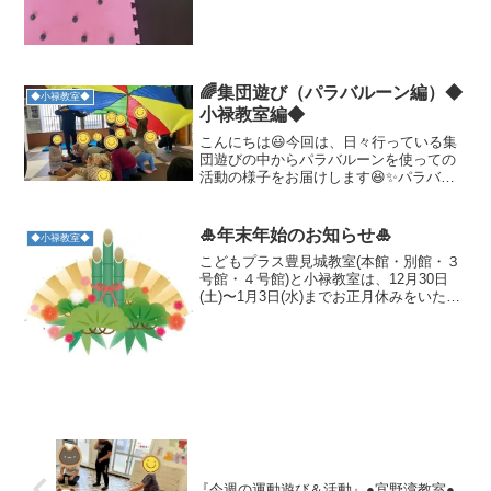
🌈集団遊び（パラバルーン編）◆
◆小禄教室◆
小禄教室編◆
こんにちは😃今回は、日々行っている集
団遊びの中からパラバルーンを使っての
活動の様子をお届けします😆✨パラバル
ーンは、何度か小禄教室で取り組んでい
るみんなも大好きな活動のひとつです🤗
回数を重ねるごとに、職員の合図に沿っ
🎍年末年始のお知らせ🎍
◆小禄教室◆
て中に入ったり、右回り ...
こどもプラス豊見城教室(本館・別館・３
号館・４号館)と小禄教室は、12月30日
(土)〜1月3日(水)までお正月休みをいただ
きます。今年も一年ありがとうございま
した🎍大きな怪我、病気もなく児童・ス
タッフ共々笑顔で過ごせた一年じゃない
かなと思い...
『今週の運動遊び＆活動』●宜野湾教室●