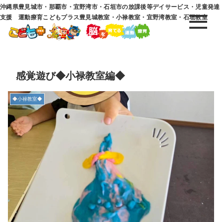
沖縄県豊見城市・那覇市・宜野湾市・石垣市の放課後等デイサービス・児童発達
支援 運動療育こどもプラス豊見城教室・小禄教室・宜野湾教室・石垣教室
感覚遊び◆小禄教室編◆
◆小禄教室◆