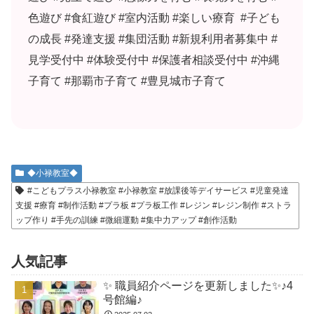
色遊び #食紅遊び #室内活動 #楽しい療育 #子ども
の成長 #発達支援 #集団活動 #新規利用者募集中 #
見学受付中 #体験受付中 #保護者相談受付中 #沖縄
子育て #那覇市子育て #豊見城市子育て
◆小禄教室◆
#こどもプラス小禄教室 #小禄教室 #放課後等デイサービス #児童発達
支援 #療育 #制作活動 #プラ板 #プラ板工作 #レジン #レジン制作 #ストラ
ップ作り #手先の訓練 #微細運動 #集中力アップ #創作活動
人気記事
✨ 職員紹介ページを更新しました✨♪4
号館編♪