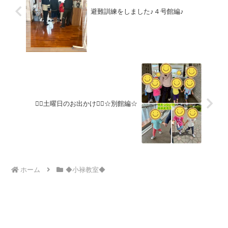
避難訓練をしました♪４号館編♪
🚶‍♀️土曜日のお出かけ🚶‍♂️☆別館編☆
ホーム
◆小禄教室◆