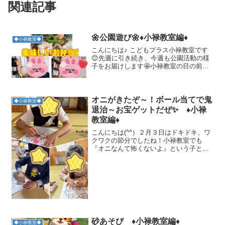
関連記事
🌼公園遊び🌼♦小禄教室編♦
◆小禄教室◆
こんにちは♪ こどもプラス小禄教室です
😊先週に引き続き、今週も公園活動の様
子をお届けします🤩小禄教室の目の前に
は、(あさがお公園)という公園があり、遊
具や砂場も揃っているので、こども達も
大好きな公園です🤗公園に出かける時
は、みんなで公園での...
オニがきたぞ～！ボール当てで鬼
◆小禄教室◆
退治～お宝ゲットだぜ✨ ♦小禄
教室編♦
こんにちは(^^）２月３日はドキドキ、ワ
クワクの節分でしたね！小禄教室でも
『オニなんて怖くないよ』という子と
『こわい・・・』と泣くほど怖がる子ど
も達がいました。そんな節分の活動を振
り返りながらご紹介します☺まずは、子
ども達がオニをどれだけ怖...
砂あそび ♦小禄教室編♦
◆小禄教室◆