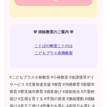
🌸 姉妹教室のご案内 🌸
ことばの教室ことのは
こどもプラス糸満教室
#こどもプラス小禄教室 #小禄教室 #放課後等デイ
サービス #児童発達支援 #療育 #沖縄療育 #那覇市
療育 #豊見城市療育 #感覚遊び #感覚統合 #片栗粉
遊び #五感を育てる #手指の発達 #微細運動 #感触
遊び #見立て遊び #想像力を育む #表現力を育む #