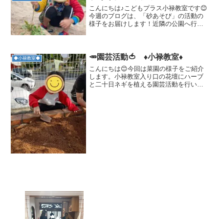
こんにちは♪こどもプラス小禄教室です😊
今週のブログは、「砂あそび」の活動の
様子をお届けします！近隣の公園へ行っ
てきました♪砂あそびは、子ども達の人気
のあそびの一つです。石で線を描いてみ
たよ！「お山を作りたいけど、崩れちゃ
うよ！どうしよう😅」...
🥕園芸活動🍅 ♦小禄教室♦
◆小禄教室◆
こんにちは😊今回は菜園の様子をご紹介
します。小禄教室入り口の花壇にハーブ
と二十日ネギを植える園芸活動を行いま
した🌿おいしい野菜を作るには土作りが
一番重要です‼硬くなった土を甦らせるた
めに、ショベルやスコップを使って土を
掘り起こして、生えてい...