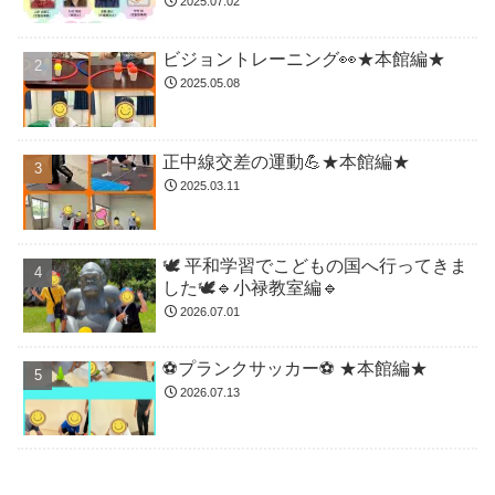
2025.07.02
ビジョントレーニング👀★本館編★
2025.05.08
正中線交差の運動💪★本館編★
2025.03.11
🕊️ 平和学習でこどもの国へ行ってきま
した🕊️🔹小禄教室編🔹
2026.07.01
⚽️プランクサッカー⚽️ ★本館編★
2026.07.13