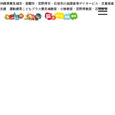
沖縄県豊見城市・那覇市・宜野湾市・石垣市の放課後等デイサービス・児童発達
支援 運動療育こどもプラス豊見城教室・小禄教室・宜野湾教室・石垣教室