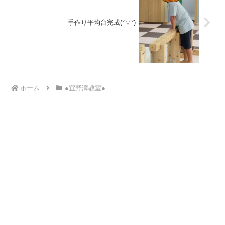
手作り平均台完成(°▽°)
ホーム
●宜野湾教室●