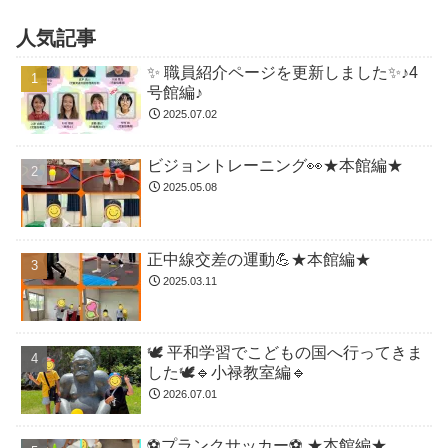
人気記事
✨ 職員紹介ページを更新しました✨♪4
号館編♪
2025.07.02
ビジョントレーニング👀★本館編★
2025.05.08
正中線交差の運動💪★本館編★
2025.03.11
🕊️ 平和学習でこどもの国へ行ってきま
した🕊️🔹小禄教室編🔹
2026.07.01
⚽️プランクサッカー⚽️ ★本館編★