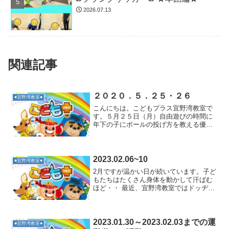
2026.07.13
関連記事
２０２０．５．２５・２６
●宜野湾教室●
こんにちは。こどもプラス宜野湾教室で
す。５月２５日（月）自由遊びの時間に
年下の子にボールの投げ方を教える優し
いお兄ちゃん！！学校から帰ってきたら
手洗い！！運動活動「グーパー開脚跳
び」①跳び箱の２～３台を用意します。
②スポーツクッションとフー...
2023.02.06~10
●宜野湾教室●
2月ですが温かい日が続いています。子ど
もたちはたくさん身体を動かして汗ばむ
ほど・・ 最近、宜野湾教室ではドッヂビ
ーが流行っています(*^^*) 2本の棒でコン
トロールするよ・・ 後ろに立っているお
友達にボールをパスできるかな？コント
ロールや...
2023.01.30～2023.02.03までの運
●宜野湾教室●