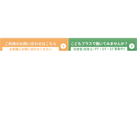
月間の出来事^ ^