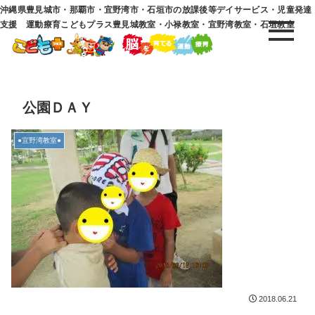
沖縄県豊見城市・那覇市・宜野湾市・石垣市の放課後等デイサービス・児童発達
支援 運動療育こどもプラス豊見城教室・小禄教室・宜野湾教室・石垣教室
公園ＤＡＹ
●宜野湾教室●
2018.06.21