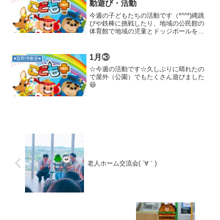
動遊び・活動
今週の子どもたちの活動です（*^^*)縄跳
びや鉄棒に挑戦したり、地域の公民館の
体育館で地域の児童とドッジボールを楽
しみました♪またクッキングでは節分の恵
方巻を作り美味しく頂きました＼(^o^)／
1月③
●宜野湾教室●
☆今週の活動です☆久しぶりに晴れたの
で屋外（公園）でもたくさん遊びました
😆
老人ホーム交流会( ´∀｀)