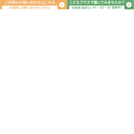
月間の出来事^ ^
2020年1月
日
月
火
水
木
金
土
1
2
3
4
5
6
7
8
9
10
11