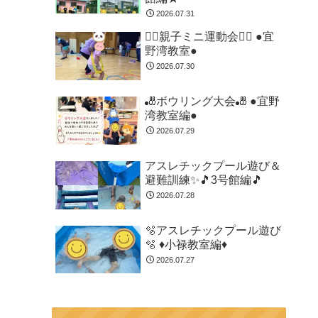
2026.07.31
🏃‍♂️親子ミニ運動会🏃‍♂️ ●宜
野湾教室●
2026.07.30
🎳ボウリング大会🎳 ●宜野
湾教室編●
2026.07.29
アスレチックプール遊び＆
避難訓練✨🎵3号館編🎵
2026.07.28
🫧アスレチックプール遊び
🫧 ♦小禄教室編♦
2026.07.27