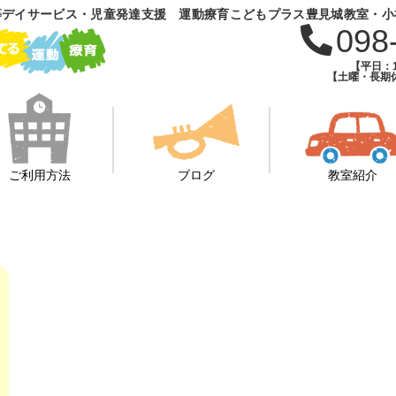
等デイサービス・児童発達支援 運動療育こどもプラス豊見城教室・小
098
【平日：1
【土曜・長期休
ご利用方法
ブログ
教室紹介