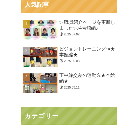
人気記事
✨ 職員紹介ページを更新し
ました✨♪4号館編♪
2025.07.02
ビジョントレーニング👀★
本館編★
2025.05.08
正中線交差の運動💪★本館
編★
2025.03.11
カテゴリー