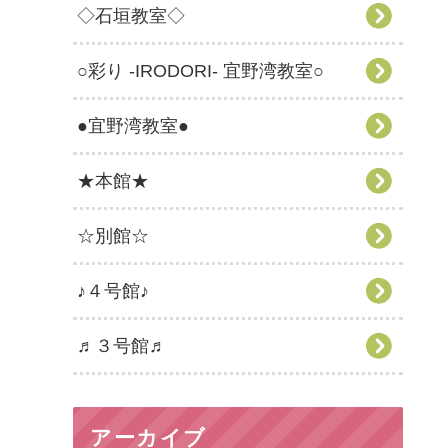
◇石垣教室◇
○彩り -IRODORI- 宜野湾教室○
●宜野湾教室●
★本館★
☆別館☆
♪４号館♪
♬３号館♬
アーカイブ