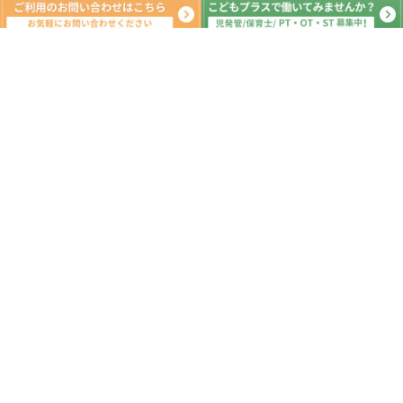
月間の出来事^ ^
2020年7月
日
月
火
水
木
金
土
1
2
3
4
5
6
7
8
9
10
11