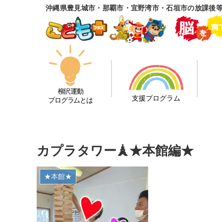
沖縄県豊見城市・那覇市・宜野湾市・石垣市の放課後
柳沢運動
支援プログラム
プログラムとは
カプラタワー🗼★本館編★
★本館★