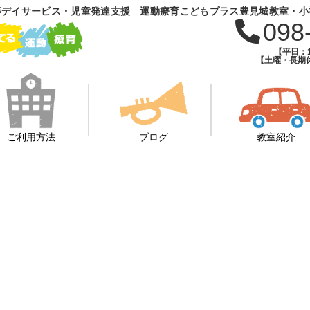
等デイサービス・児童発達支援 運動療育こどもプラス豊見城教室・小
098
【平日：1
【土曜・長期休
ご利用方法
ブログ
教室紹介