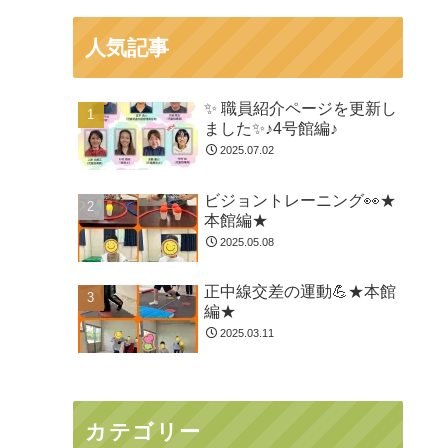
人気記事
✨ 職員紹介ページを更新し
ました✨♪4号館編♪
2025.07.02
ビジョントレーニング👀★
本館編★
2025.05.08
正中線交差の運動💪★本館
編★
2025.03.11
カテゴリー