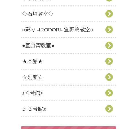
◇石垣教室◇
○彩り -IRODORI- 宜野湾教室○
●宜野湾教室●
★本館★
☆別館☆
♪４号館♪
♬３号館♬