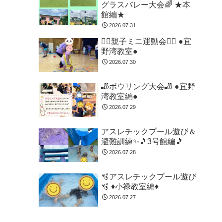
グラスバレー大会🌈 ★本
館編★
2026.07.31
🏃‍♂️親子ミニ運動会🏃‍♂️ ●宜
野湾教室●
2026.07.30
🎳ボウリング大会🎳 ●宜野
湾教室編●
2026.07.29
アスレチックプール遊び＆
避難訓練✨🎵3号館編🎵
2026.07.28
🫧アスレチックプール遊び
🫧 ♦小禄教室編♦
2026.07.27