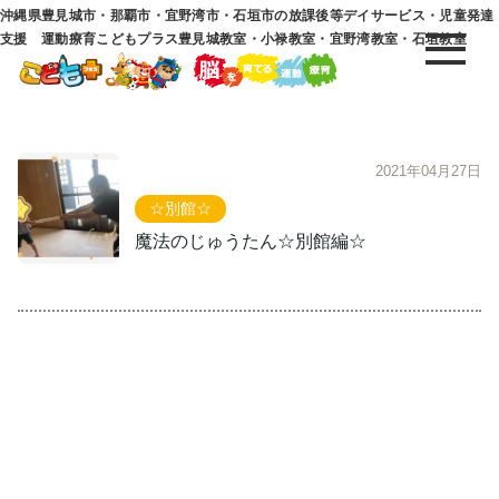
沖縄県豊見城市・那覇市・宜野湾市・石垣市の放課後等デイサービス・児童発達
支援 運動療育こどもプラス豊見城教室・小禄教室・宜野湾教室・石垣教室
2021年04月27日
☆別館☆
魔法のじゅうたん☆別館編☆