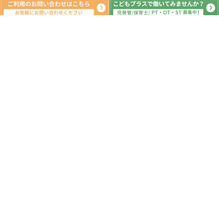
月間の出来事^ ^
2021年4月
日
月
火
水
木
金
土
1
2
3
4
5
6
7
8
9
10