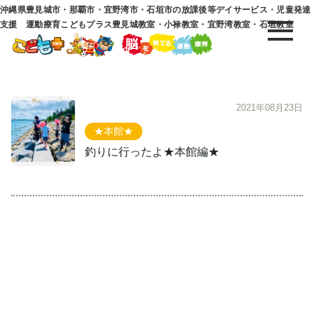
沖縄県豊見城市・那覇市・宜野湾市・石垣市の放課後等デイサービス・児童発達
支援 運動療育こどもプラス豊見城教室・小禄教室・宜野湾教室・石垣教室
2021年08月23日
★本館★
釣りに行ったよ★本館編★