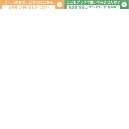
月間の出来事^ ^
2021年8月
日
月
火
水
木
金
土
1
2
3
4
5
6
7
8
9
10
11
12
13
14