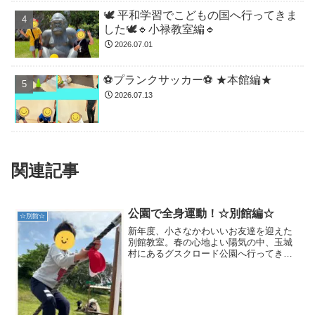
🕊️ 平和学習でこどもの国へ行ってきま
した🕊️🔹小禄教室編🔹
2026.07.01
⚽️プランクサッカー⚽️ ★本館編★
2026.07.13
関連記事
公園で全身運動！☆別館編☆
☆別館☆
新年度、小さなかわいいお友達を迎えた
別館教室。春の心地よい陽気の中、玉城
村にあるグスクロード公園へ行ってきま
した♪let's goの合図で子どもたちは好きな
遊具へまっしぐら‼︎小さな体で遊具遊びを
全身で楽しみます♪これはまさに‼︎普段教
室で...