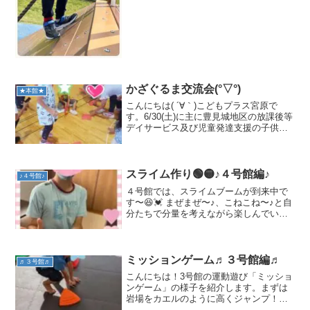
かざぐるま交流会(°▽°)
★本館★
こんにちは( ´∀｀)こどもプラス宮原で
す。6/30(土)に主に豊見城地区の放課後等
デイサービス及び児童発達支援の子供た
ちの「かざぐるま交流会」がありました
＾＾開会式→準備運動が終わり、いよい
よメインゲームの「リバーシ」がスター
ト！！ルール...
スライム作り🟢🟡♪４号館編♪
♪４号館♪
４号館では、スライムブームが到来中で
す〜😆💓 まぜまぜ〜♪、こねこね〜♪と自
分たちで分量を考えながら楽しんでいま
す☺️🌻 ミッキーマウスの完成😆💭感触遊
びでは、視覚、聴覚、嗅覚、触覚など
様々な刺激を楽しんでいます😄🍀また、
梅雨が始まっても室...
ミッションゲーム♬３号館編♬
♬３号館♬
こんにちは！3号館の運動遊び「ミッショ
ンゲーム」の様子を紹介します。まずは
岩場をカエルのように高くジャンプ！岩
の裏にはミッションが書かれています。