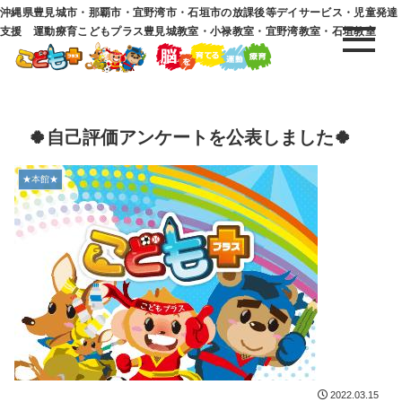
沖縄県豊見城市・那覇市・宜野湾市・石垣市の放課後等デイサービス・児童発達
支援 運動療育こどもプラス豊見城教室・小禄教室・宜野湾教室・石垣教室
🍀自己評価アンケートを公表しました🍀
★本館★
2022.03.15