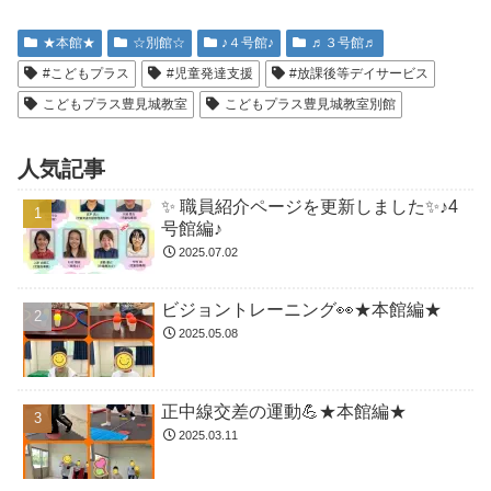
★本館★
☆別館☆
♪４号館♪
♬３号館♬
#こどもプラス
#児童発達支援
#放課後等デイサービス
こどもプラス豊見城教室
こどもプラス豊見城教室別館
人気記事
✨ 職員紹介ページを更新しました✨♪4
号館編♪
2025.07.02
ビジョントレーニング👀★本館編★
2025.05.08
正中線交差の運動💪★本館編★
2025.03.11