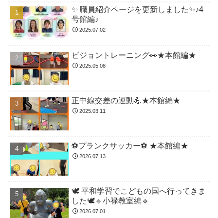
✨ 職員紹介ページを更新しました✨♪4
号館編♪
2025.07.02
ビジョントレーニング👀★本館編★
2025.05.08
正中線交差の運動💪★本館編★
2025.03.11
⚽️プランクサッカー⚽️ ★本館編★
2026.07.13
🕊️ 平和学習でこどもの国へ行ってきま
した🕊️🔹小禄教室編🔹
2026.07.01