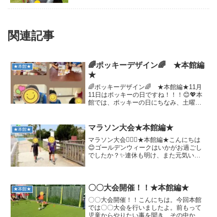
関連記事
🌈ポッキーデザイン🌈 ★本館編
★本館★
★
🌈ポッキーデザイン🌈 ★本館編★11月
11日はポッキーの日ですね！！！😊💖本
館では、ポッキーの日にちなみ、土曜日
の活動でポッキーデザインを行いまし
た！！！✨✨ポッキーを使い、思い思いに
デコレーションしていきました♪今回は、
マラソン大会★本館編★
★本館★
チョコペン、デコレ...
マラソン大会🏃‍♂️✨★本館編★こんにちは
😊ゴールデンウィークはいかがお過ごし
でしたか？✨連休も明け、また元気いっ
ぱい子どもたちと楽しく活動していきた
いと思います🌈🏃‍♂️ みんなでマラソン大会
を行いました ✨今回は、児童の「やりた
い！」と...
〇〇大会開催！！★本館編★
★本館★
〇〇大会開催！！こんにちは。今回本館
では〇〇大会を行いましたよ。前もって
児童からやりたい事を聞き、その中から