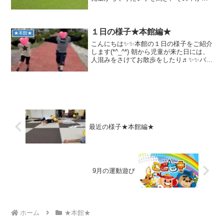
職員が厳選した活動を行っていますよ。
今回はPK対・椅子取りゲーム・カルタ・
ベイブレード大会を行っています。PK対
PKでは2チームに分...
１日の様子★本館編★
★本館★
こんにちは✨✨本館の１日の様子をご紹介
します(*^_^*) 朝から児童が来た日には、
人混みをさけてお散歩をしたり♬✨✨バッ
ティング！！カキーン⚾️ 午後になり、放
課後児童が帰ってきてからは運動あそび
をします(^^)☆メニューはこどもたちと
決...
最近の様子★本館編★
9月の運動遊び
ホーム
★本館★