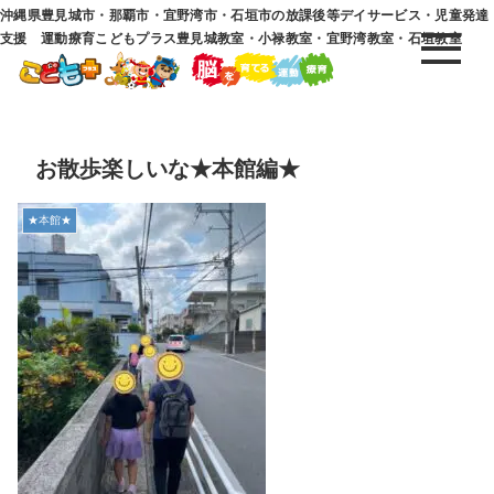
沖縄県豊見城市・那覇市・宜野湾市・石垣市の放課後等デイサービス・児童発達
支援 運動療育こどもプラス豊見城教室・小禄教室・宜野湾教室・石垣教室
お散歩楽しいな★本館編★
★本館★