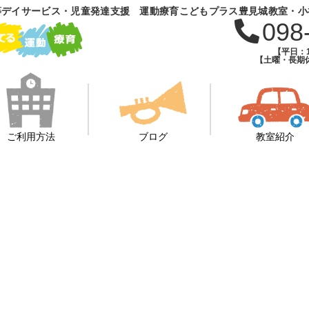
等デイサービス・児童発達支援 運動療育こどもプラス豊見城教室・小
098
【平日：1
【土曜・長期休
ご利用方法
ブログ
教室紹介