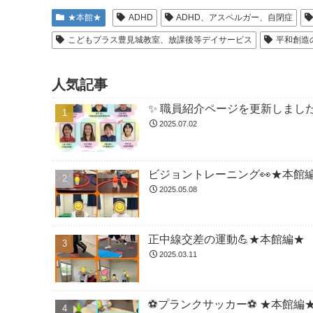
★本館★
ADHD
ADHD、アスペルガー、自閉症
こどもプラス豊見城教室、放課後等デイサービス
平和創造
人気記事
✨ 職員紹介ページを更新しました
2025.07.02
ビジョントレーニング👀★本館
2025.05.08
正中線交差の運動💪★本館編★
2025.03.11
⚽️プランクサッカー⚽️ ★本館編