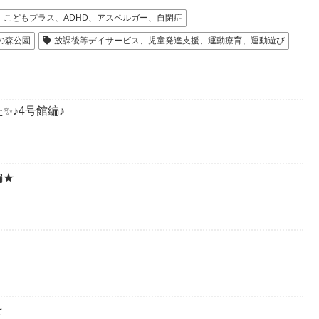
こどもプラス、ADHD、アスペルガー、自閉症
の森公園
放課後等デイサービス、児童発達支援、運動療育、運動遊び
✨♪4号館編♪
編★
★