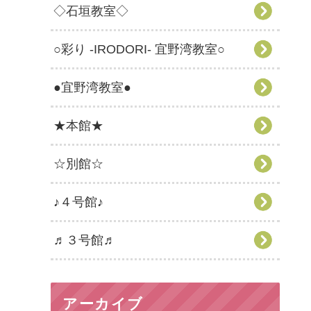
◇石垣教室◇
○彩り -IRODORI- 宜野湾教室○
●宜野湾教室●
★本館★
☆別館☆
♪４号館♪
♬３号館♬
アーカイブ