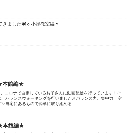
きました🕊️🔹小禄教室編🔹
★本館編★
では、コロナで自粛しているお子さんに動画配信を行っています！そ
回は、バランスウォーキングを行いました♬バランス力、集中力、空
✨自宅にあるもので簡単に取り組める...
 ★本館編★