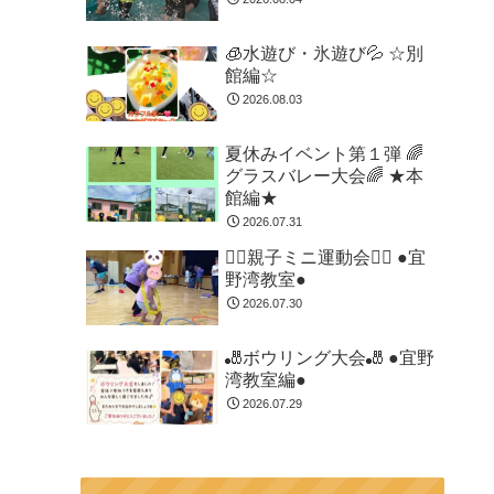
🧊水遊び・氷遊び💦 ☆別
館編☆
2026.08.03
夏休みイベント第１弾 🌈
グラスバレー大会🌈 ★本
館編★
2026.07.31
🏃‍♂️親子ミニ運動会🏃‍♂️ ●宜
野湾教室●
2026.07.30
🎳ボウリング大会🎳 ●宜野
湾教室編●
2026.07.29