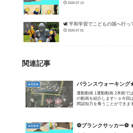
2026.07.13
🕊️ 平和学習でこどもの国へ行って
2026.07.01
関連記事
バランスウォーキング
★本館★
運動動画 1運動動画 2本館
の動画を紹介します✨☺️今
間認知力を養うことができます
⚽️プランクサッカー⚽️
★本館★