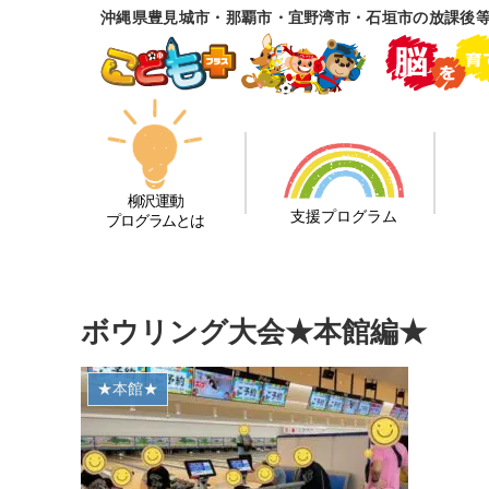
沖縄県豊見城市・那覇市・宜野湾市・石垣市の放課後
柳沢運動
支援プログラム
プログラムとは
ボウリング大会★本館編★
★本館★