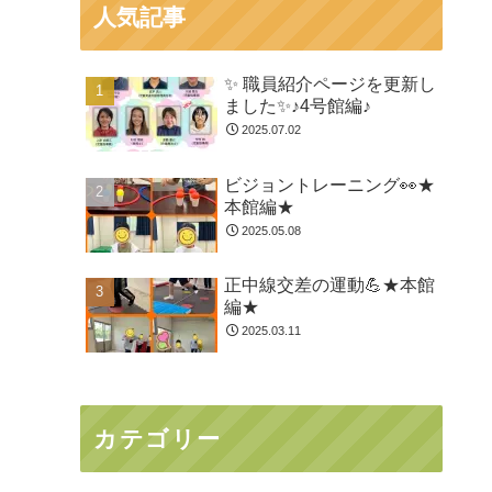
人気記事
✨ 職員紹介ページを更新し
ました✨♪4号館編♪
2025.07.02
ビジョントレーニング👀★
本館編★
2025.05.08
正中線交差の運動💪★本館
編★
2025.03.11
カテゴリー