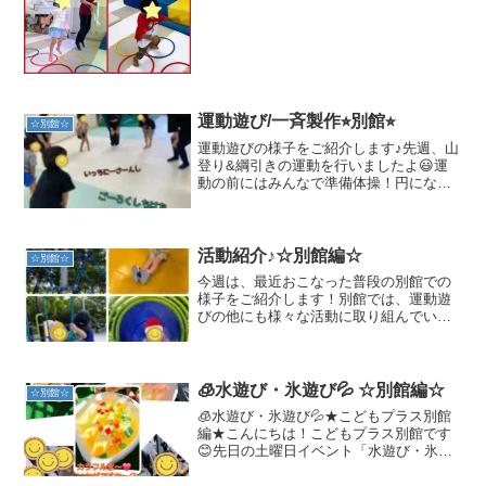
物⭐️ボルダリング⭐️初めは登れなかった児
童も日々チャレンジする事で今では登れ
るようになって...
運動遊び/一斉製作⭐︎別館⭐︎
☆別館☆
運動遊びの様子をご紹介します♪先週、山
登り&綱引きの運動を行いましたよ😃運
動の前にはみんなで準備体操！円になっ
て広がります✨まずは先生の真似をして
いろいろな動き〜⭐︎お次は「いっちにーさ
ーんし、」「ごーろくしちはち」とみん
なで掛け声を合わせ...
活動紹介♪☆別館編☆
☆別館☆
今週は、最近おこなった普段の別館での
様子をご紹介します！別館では、運動遊
びの他にも様々な活動に取り組んでいま
す♪運動遊びの前の静かな時間には、絵の
具を使って色ぬりをしました。絵の具や
水を足したりしながら、微妙な色の変化
や、色の広がりを楽しん...
🧊水遊び・氷遊び💦 ☆別館編☆
☆別館☆
🧊水遊び・氷遊び💦★こどもプラス別館
編★こんにちは！こどもプラス別館です
😊先日の土曜日イベント「水遊び・氷遊
び」を楽しみました！🧊💦その様子をお
伝えいたします☺️🌟活動のねらい🌟・水