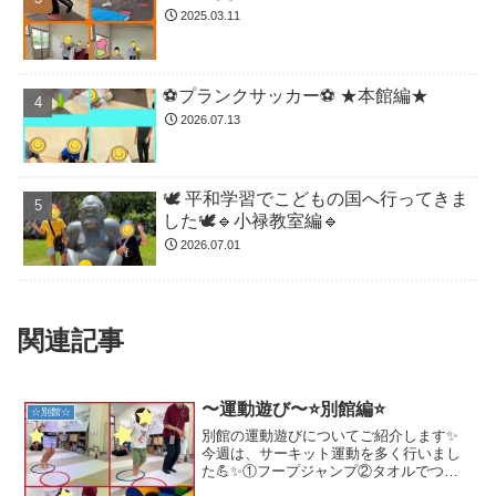
2025.03.11
⚽️プランクサッカー⚽️ ★本館編★
2026.07.13
🕊️ 平和学習でこどもの国へ行ってきま
した🕊️🔹小禄教室編🔹
2026.07.01
関連記事
〜運動遊び〜⭐別館編⭐
☆別館☆
別館の運動遊びについてご紹介します✨
今週は、サーキット運動を多く行いまし
た💪✨①フープジャンプ②タオルでつな
引き③ トランポリン④ブランコ 別館の名