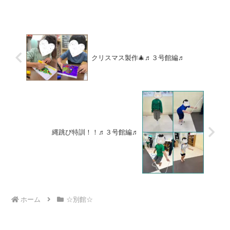
や氷に触れ、さまざまな感触を楽しいな
がら五感を刺激する・氷...
クリスマス製作🎄♬３号館編♬
縄跳び特訓！！♬３号館編♬
ホーム
☆別館☆