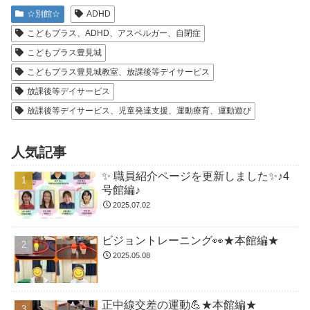
☆別館☆
ADHD
こどもプラス、ADHD、アスペルガー、自閉症
こどもプラス豊見城
こどもプラス豊見城教室、放課後等デイサービス
放課後等デイサービス
放課後等デイサービス、児童発達支援、運動療育、運動遊び
人気記事
✨ 職員紹介ページを更新しました✨♪4
号館編♪
2025.07.02
ビジョントレーニング👀★本館編★
2025.05.08
正中線交差の運動💪★本館編★