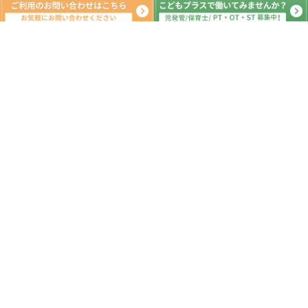
月間の出来事^ ^
2023年1月
日
月
火
水
木
金
土
1
2
3
4
5
6
7
8
9
10
11
12
13
14