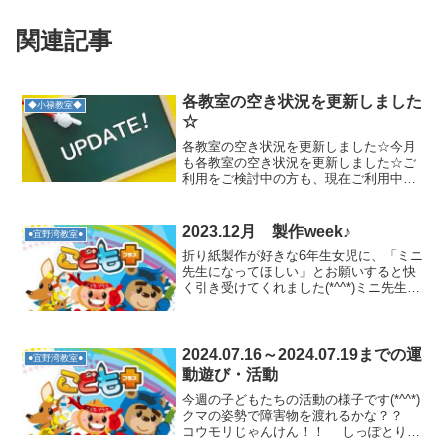
関連記事
各教室の空き状況を更新しました
◆小禄教室◆
☆
各教室の空き状況を更新しました☆今月
も各教室の空き状況を更新しました☆ご
利用をご検討中の方も、現在ご利用中の
方も、最新の状況は下記よりご確認いた
だけます😊空き状況は日々変動すること
がありますので、気になる曜日・時間帯
2023.12月 製作week♪
●宜野湾教室●
がありましたらお気軽にご...
折り紙製作が好きな6年生女児に、「ミニ
先生になってほしい」とお願いすると快
く引き受けてくれました(*^^*)ミニ先生と
なってサンタさんのお顔を皆で作りまし
た！！ひとつひとつ折り方を丁寧に説明
する事が出来ましたよ♪ミニ先生を見た1
年生男児が「...
2024.07.16～2024.07.19までの運
●宜野湾教室●
動遊び・活動
今週の子どもたちの活動の様子です(*^^*)
クマの姿勢で障害物を渡れるかな？？
コウモリじゃんけん！！ しっぽとりゲ
ーム！！ヒートアップしました☆ ジェ