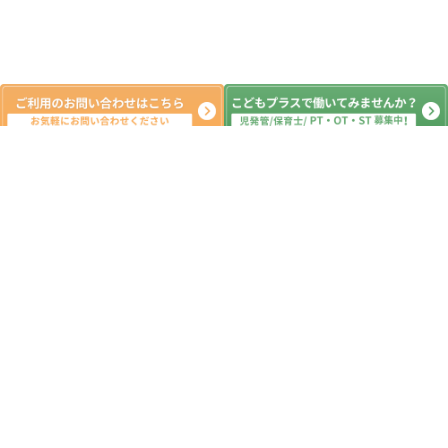
月間の出来事^ ^