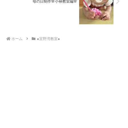
母の日制作🌸小禄教室編🌸
ホーム
●宜野湾教室●