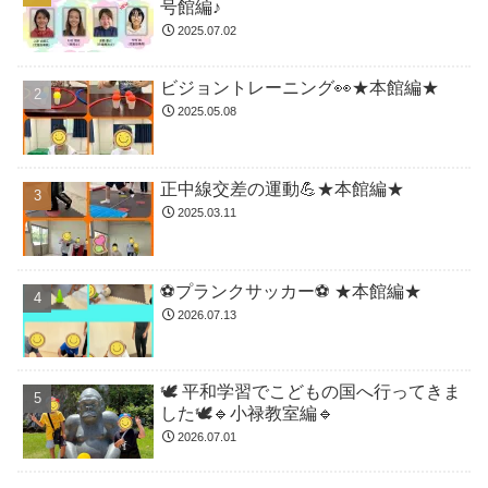
号館編♪
2025.07.02
ビジョントレーニング👀★本館編★
2025.05.08
正中線交差の運動💪★本館編★
2025.03.11
⚽️プランクサッカー⚽️ ★本館編★
2026.07.13
🕊️ 平和学習でこどもの国へ行ってきま
した🕊️🔹小禄教室編🔹
2026.07.01