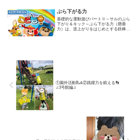
スチャーゲーム(*^^*)みんなに上手にヒン
トが出せるかな？？
ぶら下がる力
●宜野湾教室●
基礎的な運動遊びパートⅡ～サルのぶら
下がり＆キック～ぶら下がる力（懸垂
力）は、逆上がりをはじめとする鉄棒に
必要な要素で、握力と腕力が必要です。
できる子は、ボールをキックしたり、ス
テップを徐々にこなすことで逆上がりが
できるように！！ボールを見...
①園外活動🛝&②跳躍力を鍛える👣
♫3号館編♫