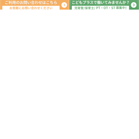
月間の出来事^ ^
2026年1月
日
月
火
水
木
金
土
1
2
3
4
5
6
7
8
9
10