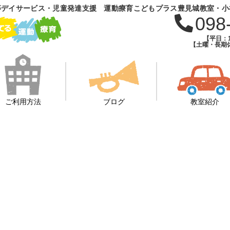
等デイサービス・児童発達支援 運動療育こどもプラス豊見城教室・小
098
【平日：1
【土曜・長期休
ご利用方法
ブログ
教室紹介