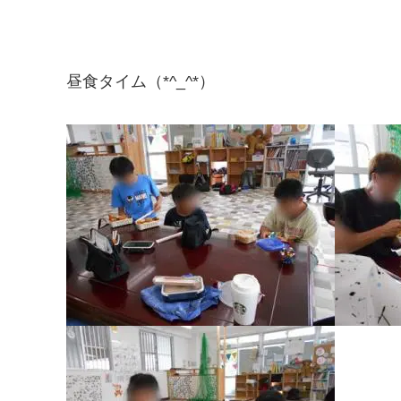
昼食タイム（*^_^*）