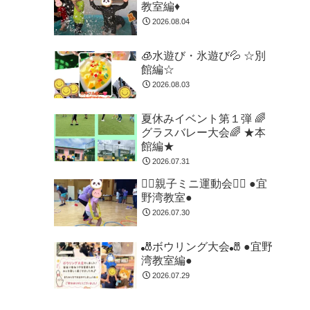
教室編♦
2026.08.04
🧊水遊び・氷遊び💦 ☆別
館編☆
2026.08.03
夏休みイベント第１弾 🌈
グラスバレー大会🌈 ★本
館編★
2026.07.31
🏃‍♂️親子ミニ運動会🏃‍♂️ ●宜
野湾教室●
2026.07.30
🎳ボウリング大会🎳 ●宜野
湾教室編●
2026.07.29