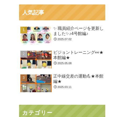
人気記事
✨ 職員紹介ページを更新し
ました✨♪4号館編♪
2025.07.02
ビジョントレーニング👀★
本館編★
2025.05.08
正中線交差の運動💪★本館
編★
2025.03.11
カテゴリー