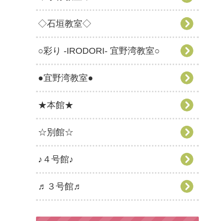
◇石垣教室◇
○彩り -IRODORI- 宜野湾教室○
●宜野湾教室●
★本館★
☆別館☆
♪４号館♪
♬３号館♬