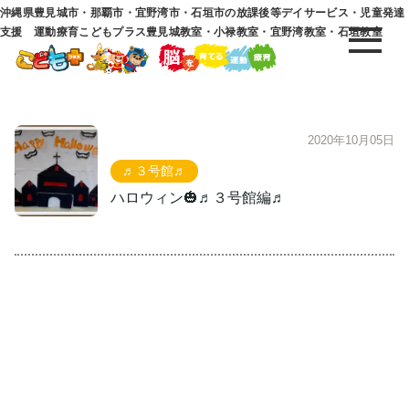
沖縄県豊見城市・那覇市・宜野湾市・石垣市の放課後等デイサービス・児童発達
支援 運動療育こどもプラス豊見城教室・小禄教室・宜野湾教室・石垣教室
2020年10月05日
♬３号館♬
ハロウィン🎃♬３号館編♬