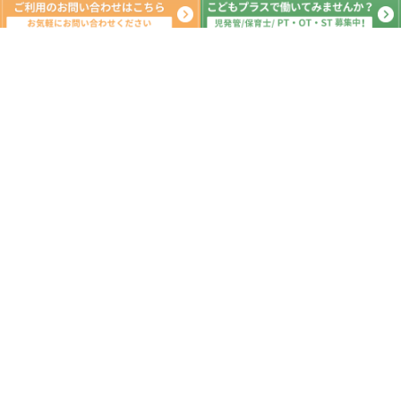
月間の出来事^ ^
2020年10月
日
月
火
水
木
金
土
1
2
3
4
5
6
7
8
9
10