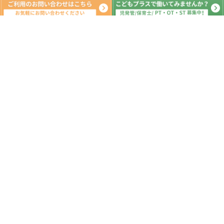
月間の出来事^ ^
2020年10月
日
月
火
水
木
金
土
1
2
3
4
5
6
7
8
9
10