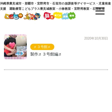
沖縄県豊見城市・那覇市・宜野湾市・石垣市の放課後等デイサービス・児童発達
支援 運動療育こどもプラス豊見城教室・小禄教室・宜野湾教室・石垣教室
2020年10月30日
♬３号館♬
製作♬３号館編♬