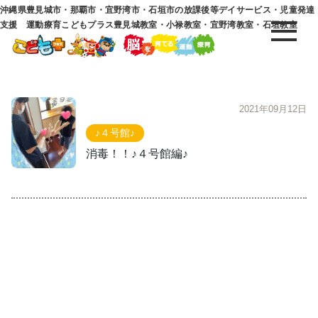
沖縄県豊見城市・那覇市・宜野湾市・石垣市の放課後等デイサービス・児童発達
支援 運動療育こどもプラス豊見城教室・小禄教室・宜野湾教室・石垣教室
2021年09月12日
♪４号館♪
消毒！！♪４号館編♪