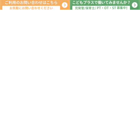
月間の出来事^ ^
2021年9月
日
月
火
水
木
金
土
1
2
3
4
5
6
7
8
9
10
11