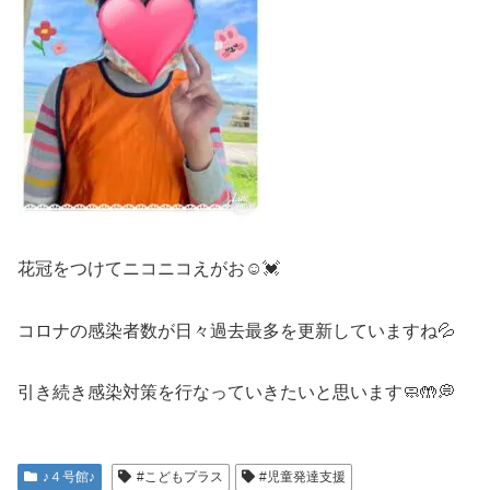
花冠をつけてニコニコえがお☺️💓
コロナの感染者数が日々過去最多を更新していますね💦
引き続き感染対策を行なっていきたいと思います🧼🤲💭
♪４号館♪
#こどもプラス
#児童発達支援