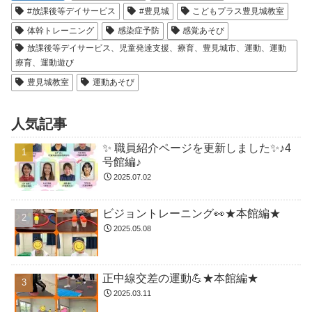
#放課後等デイサービス
#豊見城
こどもプラス豊見城教室
体幹トレーニング
感染症予防
感覚あそび
放課後等デイサービス、児童発達支援、療育、豊見城市、運動、運動
療育、運動遊び
豊見城教室
運動あそび
人気記事
✨ 職員紹介ページを更新しました✨♪4
号館編♪
2025.07.02
ビジョントレーニング👀★本館編★
2025.05.08
正中線交差の運動💪★本館編★
2025.03.11