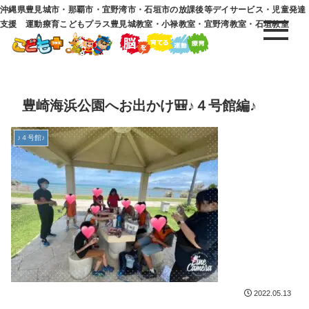
沖縄県豊見城市・那覇市・宜野湾市・石垣市の放課後等デイサービス・児童発達
支援 運動療育こどもプラス豊見城教室・小禄教室・宜野湾教室・石垣教室
豊崎海浜公園へお出かけ🎒♪４号館編♪
♪４号館♪
2022.05.13