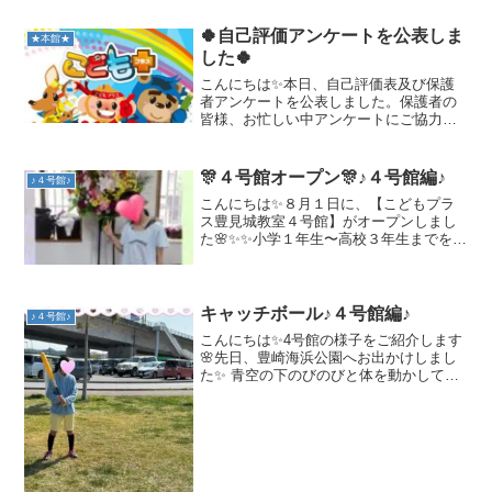
していた子どもたち✨車の中でも「やき
にく♪やきにく♪」...
🍀自己評価アンケートを公表しま
★本館★
した🍀
こんにちは✨本日、自己評価表及び保護
者アンケートを公表しました。保護者の
皆様、お忙しい中アンケートにご協力い
ただきありがとうございました✨皆様か
らいただいたご意見を参考に、今後も大
切なお子様の療育に努めさせたいただき
🎊４号館オープン🎊♪４号館編♪
♪４号館♪
たいと思いますので、よろ...
こんにちは✨８月１日に、【こどもプラ
ス豊見城教室４号館】がオープンしまし
た🌸✨✨小学１年生〜高校３年生までを対
象とした放課後等デイサービスです😆🌸
ここでは、VRを使ったソーシャルスキル
トレーニングや、力加減を学べる卓球を
始め、工作や運動遊び...
キャッチボール♪４号館編♪
♪４号館♪
こんにちは✨4号館の様子をご紹介します
🌸先日、豊崎海浜公園へお出かけしまし
た✨ 青空の下のびのびと体を動かしてい
た子どもたちです🍀また、シロツメクサ
をつんで花冠作りにも挑戦✨指先の感覚
を刺激しました🌸✨ぬいぐるみとお揃い
の可愛い冠ができまし...