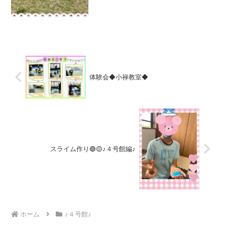
体験会◆小禄教室◆
スライム作り🟢🟡♪４号館編♪
ホーム
♪４号館♪