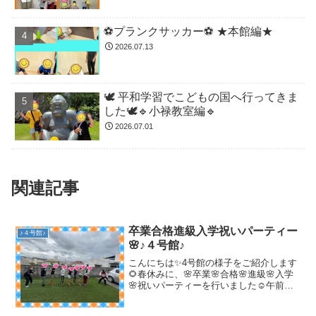
⚽️プランクサッカー⚽️ ★本館編★
2026.07.13
🕊️ 平和学習でこどもの国へ行ってきま
した🕊️🔹小禄教室編🔹
2026.07.01
関連記事
卒業合格進級入学祝いパーティー
♪４号館♪
🌸♪４号館♪
こんにちは✨4号館の様子をご紹介します
🌻春休みに、🌸卒業🌸合格🌸進級🌸入学
🌸祝いパーティーを行いました☺️午前中
に大縄跳びをしてしっかり体を動かし💪
焼肉屋さんへゴー！！この日を楽しみに