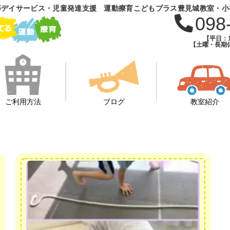
等デイサービス・児童発達支援 運動療育こどもプラス豊見城教室・小
098
【平日：1
【土曜・長期休
ご利用方法
ブログ
教室紹介