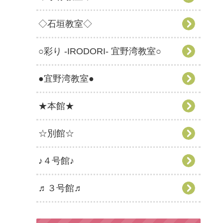
◇石垣教室◇
○彩り -IRODORI- 宜野湾教室○
●宜野湾教室●
★本館★
☆別館☆
♪４号館♪
♬３号館♬