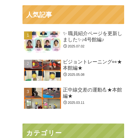
人気記事
✨ 職員紹介ページを更新し
ました✨♪4号館編♪
2025.07.02
ビジョントレーニング👀★
本館編★
2025.05.08
正中線交差の運動💪★本館
編★
2025.03.11
カテゴリー