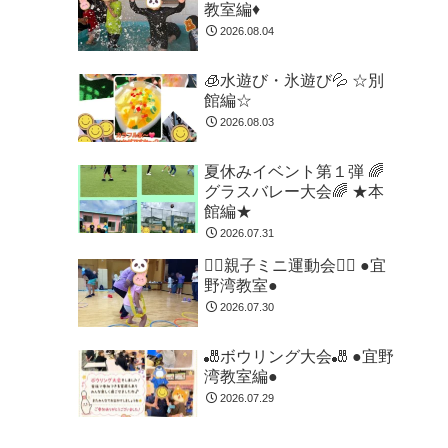
教室編♦
2026.08.04
🧊水遊び・氷遊び💦 ☆別
館編☆
2026.08.03
夏休みイベント第１弾 🌈
グラスバレー大会🌈 ★本
館編★
2026.07.31
🏃‍♂️親子ミニ運動会🏃‍♂️ ●宜
野湾教室●
2026.07.30
🎳ボウリング大会🎳 ●宜野
湾教室編●
2026.07.29