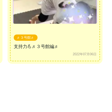
♬３号館♬
支持力💪♬３号館編♬
2022年07月06日