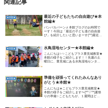
関連記事
最近の子どもたちの自由遊び★本
★本館★
館編★
パンパカパーン♬本館ブログのお時間で
ーす！今回は「最近の子ども達の自由遊
び」を紹介したいと思いまーす(^^)最近は
近くの公園の遊具で遊んだり、鬼ごっこ
をしたりして遊んだりしですよ^ ^鬼ごっ
こが好きな子ども達は夢中になって逃げ
水鳥湿地センター★本館編★
★本館★
たり、追いかけ...
こんにちは✨✨こどもプラス豊見城教室★
本館の様子をご紹介します！！先週の土
曜日に、豊見城にある水鳥湿地センター
へお出かけをしました！！天気も良かっ
たので🌈みんなで歩いて♬徒歩でのお散
歩を楽しみました💕安全に気をつけなが
ら行くことができました...
準備を頑張ってくれたみんなあり
★本館★
がとう★本館★
こんにちは☀️こどもプラス豊見城教室★
本館の様子をご紹介します〜(*^▽^*)夏祭
りの準備✨こどもたちが、１週間ほど前
からコツコツ手伝ってくれました✨当日
も率先して行動してくれて、とても頼も
しかったです✨おかげで無事成功するこ