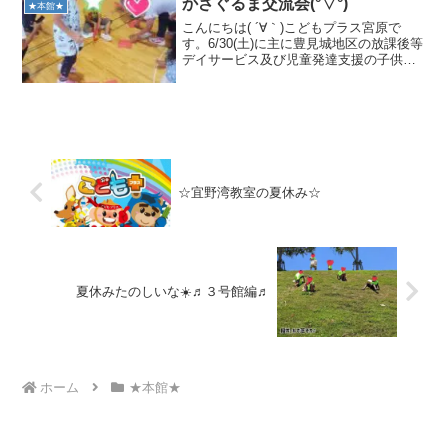
かざぐるま交流会(°▽°)
★本館★
とができました...
こんにちは( ´∀｀)こどもプラス宮原で
す。6/30(土)に主に豊見城地区の放課後等
デイサービス及び児童発達支援の子供た
ちの「かざぐるま交流会」がありました
＾＾開会式→準備運動が終わり、いよい
よメインゲームの「リバーシ」がスター
ト！！ルール...
☆宜野湾教室の夏休み☆
夏休みたのしいな☀️♬３号館編♬
ホーム
★本館★