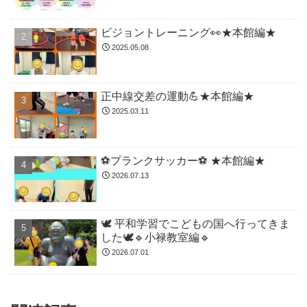
ビジョントレーニング👀★本館編★
2025.05.08
正中線交差の運動💪★本館編★
2025.03.11
⚽️プランクサッカー⚽️ ★本館編★
2026.07.13
🕊️ 平和学習でこどもの国へ行ってきま
した🕊️🔹小禄教室編🔹
2026.07.01