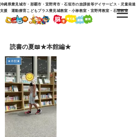
沖縄県豊見城市・那覇市・宜野湾市・石垣市の放課後等デイサービス・児童発達
支援 運動療育こどもプラス豊見城教室・小禄教室・宜野湾教室・石垣教室
読書の夏📖★本館編★
★本館★