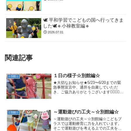
🕊️ 平和学習でこどもの国へ行ってきま
した🕊️🔹小禄教室編🔹
2026.07.01
関連記事
１日の様子☆別館編☆
☆別館☆
★大切なお知らせ★5/23〜6/20までの緊
急事態宣言中、通所を自粛していただ
き、ご協力ありがとうございます🙇‍♂️🙇‍♀️お
仕事の都合や、自粛に伴う長期休暇で子
どもたちのストレスが溜まっているな
ど、どうしても療育が必要な場合には受
け入れて...
～運動遊びの工夫～☆別館編☆
☆別館☆
～運動遊びの工夫～☆別館編☆こどもプ
ラスでは運動療育に力を入れています。
そこで運動遊びを考える上での工夫を紹