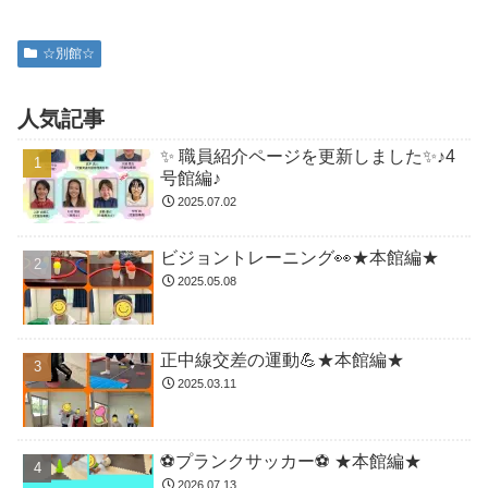
☆別館☆
人気記事
✨ 職員紹介ページを更新しました✨♪4
号館編♪
2025.07.02
ビジョントレーニング👀★本館編★
2025.05.08
正中線交差の運動💪★本館編★
2025.03.11
⚽️プランクサッカー⚽️ ★本館編★
2026.07.13