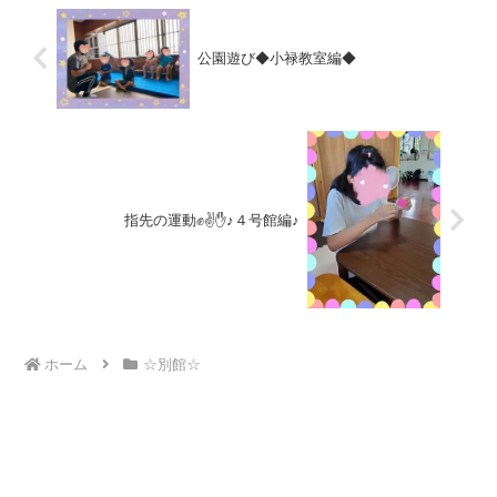
公園遊び◆小禄教室編◆
指先の運動✊✌️✋♪４号館編♪
ホーム
☆別館☆