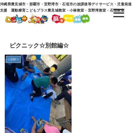
沖縄県豊見城市・那覇市・宜野湾市・石垣市の放課後等デイサービス・児童発達
支援 運動療育こどもプラス豊見城教室・小禄教室・宜野湾教室・石垣教室
ピクニック☆別館編☆
☆別館☆