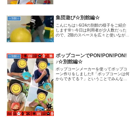
介します。運動遊びを考えるときは各児
の個性や運動能力から難易度を調整する
必要があります。また、同じ・難易度が
合わない運動では飽きがき...
集団遊び☆別館編☆
☆別館☆
こんにちは✨6/24の別館の様子をご紹介
します🌸✨今日は利用者が少人数だった
ので、2階のスペースを広々と使いなが
ら、集団でできる運動遊びを行いました
☺️✨子どもたちから「やりたい！」と意
見があったころころドッヂとドッヂビー
をやりましたよ😊ル...
ポップコーンでPON!PON!PON!
☆別館☆
♪☆別館編☆
ポップコーンメーカーを使ってポップコ
ーン作りをしました‼「ポップコーンは何
からできてる？」ということでみんなで
実際に「種」を見て確認しましたよ🎵そ
の後ポップコーンメーカーに種を入れて
スイッチオン‼しばらくするとポンポンポ
ン♪と音をたててポッ...