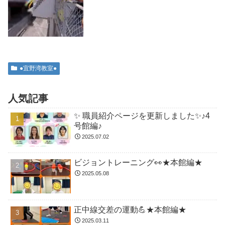
●宜野湾教室●
人気記事
✨ 職員紹介ページを更新しました✨♪4
号館編♪
2025.07.02
ビジョントレーニング👀★本館編★
2025.05.08
正中線交差の運動💪★本館編★
2025.03.11