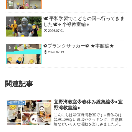
🕊️ 平和学習でこどもの国へ行ってきま
した🕊️🔹小禄教室編🔹
2026.07.01
⚽️プランクサッカー⚽️ ★本館編★
2026.07.13
関連記事
宜野湾教室🌟春休み総集編🌟●宜
●宜野湾教室●
野湾教室編●
こんにちは😊宜野湾教室です♫春休みは
普段出来ない遠出やクッキング、自然体
験などいろんな活動を楽しみました🎶春
休み総集編としてこども達の活動の様子