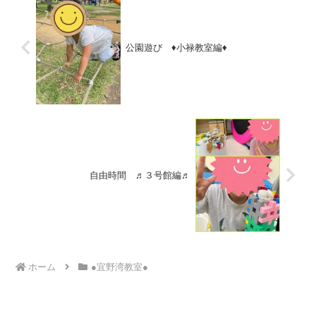
公園遊び ♦小禄教室編♦
自由時間 ♬３号館編♬
ホーム
●宜野湾教室●