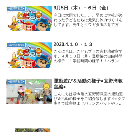
をお届けします♫地域散策を兼ね、公園
まで歩き木登りや遊具遊び(遊ぶ)糸満平和
9月5日（木）・６日（金）
●宜野湾教室●
祈念公園内の『命の卵...
今日は大雨でした。。。早めに学校が終
わった子どもたちは元気に体力づくりを
してます。先生とクワガタ虫の育て方と
成長についてお話し中♡野球がすき！！
いつも、お邪魔してます！！公民館で地
域の子どもたちとドッチビー！！楽し
い！！チームで作戦を立てま...
2020.4.１０・１３
●宜野湾教室●
こんにちは。こどもプラス宜野湾教室で
す。４月１３日（月）登所後の自由時間
の様子！！学習時間の様子！！ベランダ
でお弁当！！食後のUNOゲーム！！紙粘
土製作！！「シーサー作り｝シーサーの
表情がそれぞれ違っててかわいく仕上が
りました！！おやつの時...
運動遊び＆活動の様子●宜野湾教
●宜野湾教室●
室編●
こんにちは😊今週の宜野湾教室の運動遊
び＆活動の様子をご紹介致します🎶⭐クマ
歩きで障害物よけバランスパットやラダ
ーなどを障害物と見立て、クマさん(熊)歩
きで障害物をよけて歩きます😊障害物の
位置や高さを確認しながらクマの姿勢で
歩く為結構難しかっ...