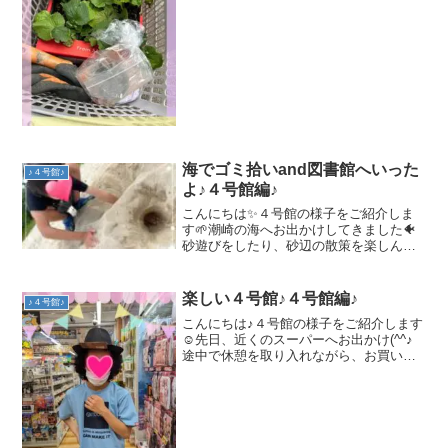
て、石ころを集め、堆肥と腐葉土を混
ぜ‥いよいよ苗植え開始です！✨中学生
の子達は、ノコギリを使って木の枝の伐
採を行ってくれました✨頼...
海でゴミ拾いand図書館へいった
♪４号館♪
よ♪４号館編♪
こんにちは✨４号館の様子をご紹介しま
す🌱潮崎の海へお出かけしてきました🐠
砂遊びをしたり、砂辺の散策を楽しんで
いた子どもたちです🍀トンネルがつなが
った瞬間は「おぉー！」と大盛り上がり
🌱指先の感覚だけでなく、水加減や力加
楽しい４号館♪４号館編♪
♪４号館♪
減など様々な体験をする事...
こんにちは♪４号館の様子をご紹介します
☺先日、近くのスーパーへお出かけ(^^♪
途中で休憩を取り入れながら、お買い物
のルールを守って行動する事が出来まし
た。庭で運動遊びをしたり、近くの広場
で思い切り体を動かす事もあります(*^-^*)
台風も過...