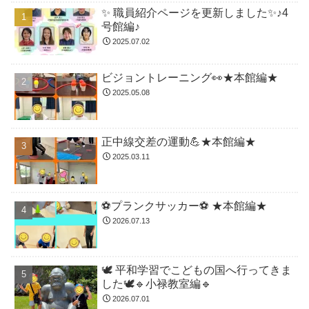
✨ 職員紹介ページを更新しました✨♪4
号館編♪
2025.07.02
ビジョントレーニング👀★本館編★
2025.05.08
正中線交差の運動💪★本館編★
2025.03.11
⚽️プランクサッカー⚽️ ★本館編★
2026.07.13
🕊️ 平和学習でこどもの国へ行ってきま
した🕊️🔹小禄教室編🔹
2026.07.01