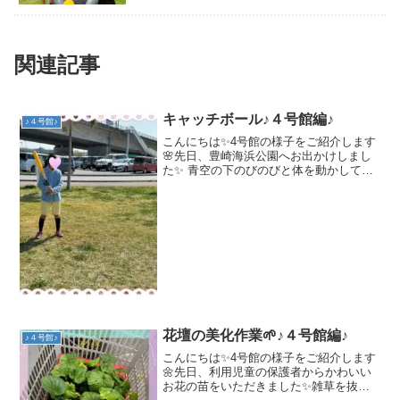
関連記事
キャッチボール♪４号館編♪
♪４号館♪
こんにちは✨4号館の様子をご紹介します
🌸先日、豊崎海浜公園へお出かけしまし
た✨ 青空の下のびのびと体を動かしてい
た子どもたちです🍀また、シロツメクサ
をつんで花冠作りにも挑戦✨指先の感覚
を刺激しました🌸✨ぬいぐるみとお揃い
の可愛い冠ができまし...
花壇の美化作業🌱♪４号館編♪
♪４号館♪
こんにちは✨4号館の様子をご紹介します
🌼先日、利用児童の保護者からかわいい
お花の苗をいただきました✨雑草を抜い