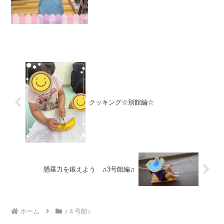
クッキング☆別館編☆
懸垂力を鍛えよう ♫3号館編♫
ホーム
♪４号館♪