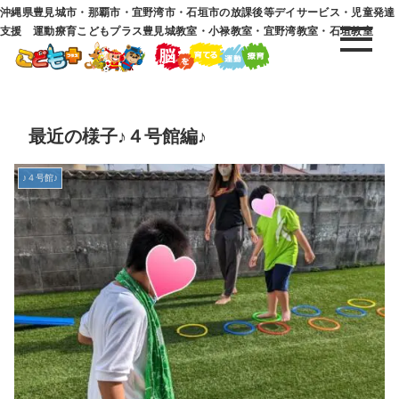
沖縄県豊見城市・那覇市・宜野湾市・石垣市の放課後等デイサービス・児童発達
支援 運動療育こどもプラス豊見城教室・小禄教室・宜野湾教室・石垣教室
最近の様子♪４号館編♪
♪４号館♪