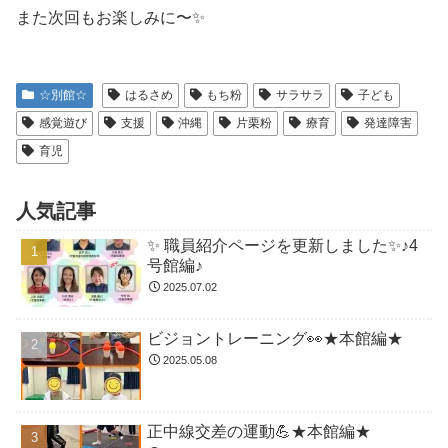
また次回もお楽しみに〜✨
☆別館☆
はるさめ
もち粉
サラサラ
子ども
感覚遊び
支援
沖縄
片栗粉
療育
発達障害
育児
人気記事
✨ 職員紹介ページを更新しました✨♪4
号館編♪
2025.07.02
ビジョントレーニング👀★本館編★
2025.05.08
正中線交差の運動💪★本館編★