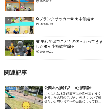
2025.03.11
⚽️プランクサッカー⚽️ ★本館編★
2026.07.13
🕊️ 平和学習でこどもの国へ行ってきま
した🕊️🔹小禄教室編🔹
2026.07.01
関連記事
公園&凧揚げ🪁 ⭐別館編⭐
☆別館☆
こんにちは☀️別館教室は公園外出も多く
あり、その時の気づき、発見について載
せたいと思います👀🌻公園によって様々
な遊具があります🌈1️⃣基本的には、全体