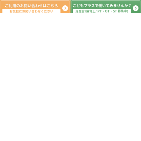
月間の出来事^ ^
2024年11月
日
月
火
水
木
金
土
1
2
3
4
5
6
7
8
9