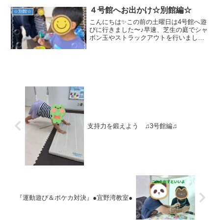
たらいつでもお気軽にご連絡お待ちして
おります。TEL...
４号館へお出かけ☆別館編☆
☆別館☆
こんにちは✨この前の土曜日は4号館へ遊
びに行きました〜♪早速、芝生の庭でシャ
ボン玉やストラックアウトを行いました
よ〜😆とても晴れていて、シャボン玉も
きれいに飛んで行きます☺️ 「大きいので
きた〜！」と喜ぶ子や、次々に飛んでい
くシャボン玉を「...
支持力を鍛えよう ♫3号館編♫
『運動遊び＆ポケカ対決』●宜野湾教室●