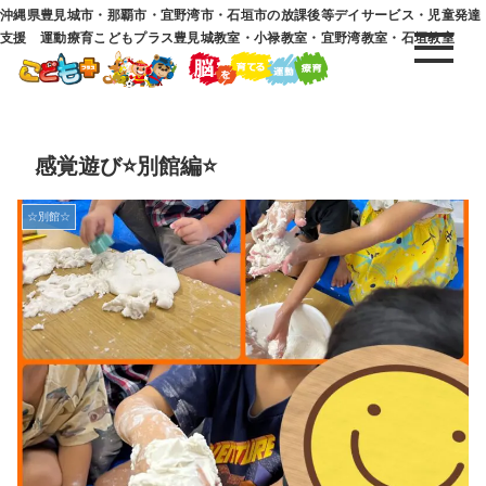
沖縄県豊見城市・那覇市・宜野湾市・石垣市の放課後等デイサービス・児童発達
支援 運動療育こどもプラス豊見城教室・小禄教室・宜野湾教室・石垣教室
感覚遊び⭐別館編⭐
☆別館☆