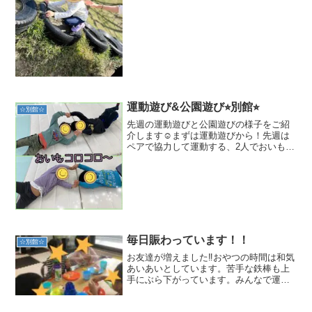
的な構造や遊具が立体的であったり、遊
具に辿り着くまでに大きな段差やよじ登
りが多いことで・全...
運動遊び&公園遊び⭐︎別館⭐︎
☆別館☆
先週の運動遊びと公園遊びの様子をご紹
介します☺️まずは運動遊びから！先週は
ペアで協力して運動する、2人でおいもコ
ロコロとボール運びを行いました☺️隣に
座っていたお友達や、一緒にやりたいお
友達に声をかけてペアを組んだ後、職員
から説明を聞いてス...
毎日賑わっています！！
☆別館☆
お友達が増えました‼︎おやつの時間は和気
あいあいとしています。苦手な鉄棒も上
手にぶら下がっています。みんなで運動
遊び‼︎縄跳びを使った電車ゲームを楽しん
でいます。見学、体験等ご相談有りまし