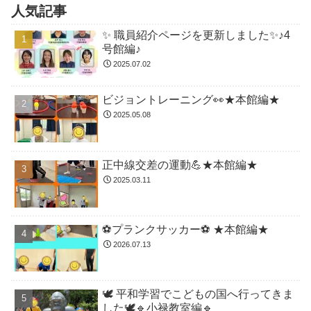
人気記事
✨ 職員紹介ページを更新しました✨♪4
号館編♪
2025.07.02
ビジョントレーニング👀★本館編★
2025.05.08
正中線交差の運動💪★本館編★
2025.03.11
⚽️プランクサッカー⚽️ ★本館編★
2026.07.13
🕊️ 平和学習でこどもの国へ行ってきま
した🕊️🔹小禄教室編🔹