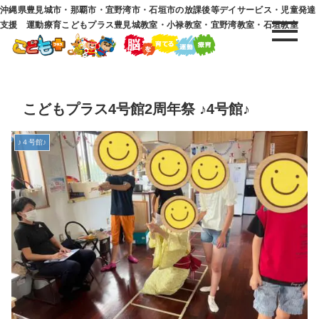
沖縄県豊見城市・那覇市・宜野湾市・石垣市の放課後等デイサービス・児童発達
支援 運動療育こどもプラス豊見城教室・小禄教室・宜野湾教室・石垣教室
こどもプラス4号館2周年祭 ♪4号館♪
♪４号館♪