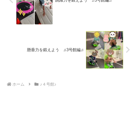
跳躍力を鍛えよう ♫3号館編♫
懸垂力を鍛えよう ♫3号館編♫
ホーム
♪４号館♪