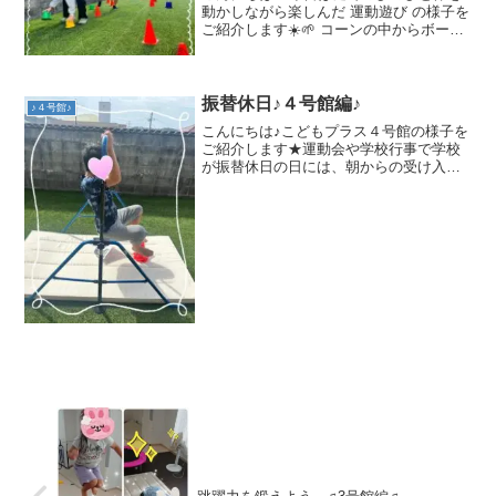
動かしながら楽しんだ 運動遊び の様子を
ご紹介します☀️🌱 コーンの中からボール
探し 🌱コーンの中にはボールが3つ隠れ
ています🔴🟡🟢「どっちが早く見つけら
れるかな？」とチームで勝負！素早くし
ゃがんでコーン...
振替休日♪４号館編♪
♪４号館♪
こんにちは♪こどもプラス４号館の様子を
ご紹介します★運動会や学校行事で学校
が振替休日の日には、朝からの受け入れ
を行っています(*^-^*)この日は、運動遊び
を行った後にお買い物にお出かけしまし
た♪ 運動遊びは鉄棒を使ってサルクレー
ンに挑戦♪...