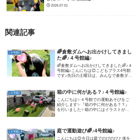
2026.07.01
関連記事
🌈倉敷ダムへお出かけしてきまし
♪４号館♪
た🌈♪４号館編♪
🌈倉敷ダムへお出かけしてきました🌈♪４
号館編♪こんにちは😊こどもプラス4号館
です♪先日の土曜日は、みんなで倉敷ダム
へお出かけに行ってきました🚗✨天気に
も恵まれ、青空の下で自然を感じなが
ら、たくさん身体を動かして楽しんでい
箱の中に何がある？♪４号館編♪
♪４号館♪
ます☀️川辺では、網...
こんにちは✨４号館での運動あそびをご
紹介します✨『箱の中に何がある？？』
を行いました✨箱の中にはイラストが貼
り付けられており、その絵を見て覚えな
がらくまさん歩きで進み、次の絵を確認
するというものです😆記憶力、支持力を
養うことができます☺️二...
庭で運動遊び🌈♪4号館編♪
♪４号館♪
こんにちは😊今日は庭でのびのびと体を