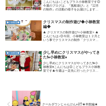
こんにちは♪こどもプラス小禄教室です😊
今週のブログは、『風船遊び』と『12月
の制作』の活動の様子をお届けします🕺
まずは『風船遊び』の様子から紹介しま
すね🤗風船を子ども達と一緒に膨らませ
るところからスタート！！ 普段は膨らま
クリスマスの制作遊び◆小禄教室
◆小禄教室◆
せる機会が少ないと...
編◆
🎄 クリスマスの制作遊び⭐小禄教室⭐ 🎄
こんにちは♪😊今回、小禄教室は１２月と
いう事でクリスマスの制作「クリスマス
リース🎄」を作りました⛄️✨材料はこち
ら！！では、制作スタート！画用紙をリ
ースの枠からはみ出さない様に気をつけ
少し早めにクリスマスがやってき
◆小禄教室◆
ながら、ゆっくり...
た❗️♦小禄教室♦
少し早めにクリスマスがやってきた❗️♦小
禄教室♦こんにちは😊こどもプラス小禄教
室です🎄今週は一足先に行ったクリスマ
スイベントの様子を紹介していきたいと
思います❗️ビンゴゲームにクッキング、歌
を歌ってサンタさんが登場！とイベント
盛りだくさん🎵...
クールダウンじゃんけん✊✌️✋★本館編★