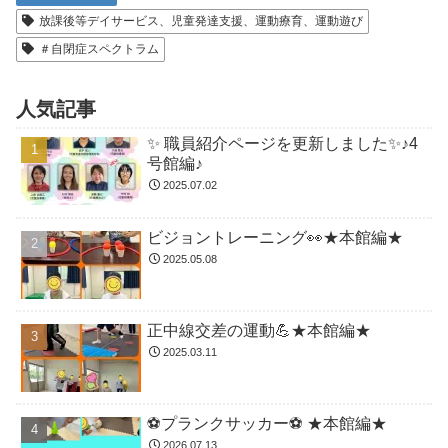
放課後等デイサービス、児童発達支援、運動療育、運動遊び
＃自閉症スペクトラム
人気記事
✨ 職員紹介ページを更新しました✨♪4
号館編♪
2025.07.02
ビジョントレーニング👀★本館編★
2025.05.08
正中線交差の運動💪★本館編★
2025.03.11
⚽️プランクサッカー⚽️ ★本館編★
2026.07.13