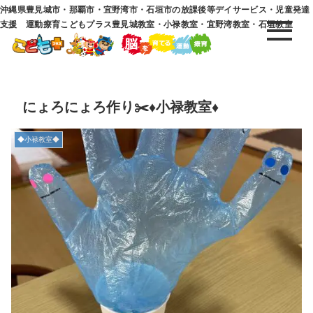
沖縄県豊見城市・那覇市・宜野湾市・石垣市の放課後等デイサービス・児童発達
支援 運動療育こどもプラス豊見城教室・小禄教室・宜野湾教室・石垣教室
にょろにょろ作り✂️♦︎小禄教室♦︎
◆小禄教室◆