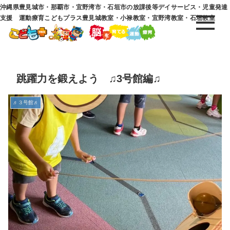
沖縄県豊見城市・那覇市・宜野湾市・石垣市の放課後等デイサービス・児童発達
支援 運動療育こどもプラス豊見城教室・小禄教室・宜野湾教室・石垣教室
跳躍力を鍛えよう ♫3号館編♫
♬３号館♬