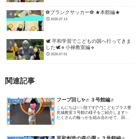
⚽️プランクサッカー⚽️ ★本館編★
2026.07.13
🕊️ 平和学習でこどもの国へ行ってきま
した🕊️🔹小禄教室編🔹
2026.07.01
関連記事
フープ回し✨♬３号館編♬
♬３号館♬
こんにちは✨✨陸です(^-^)こどもプラス豊
見城教室３号館の様子をご紹介します✨
たくさんの輪っかを組み合わせて、回し
ている男の子♬どれくらい回せるか挑戦
して楽しんでいました！オリンピックの
シンボルマークみたいですねっ💕🐥
平和創造の森公園♬３号館編♬