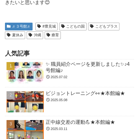
きたいと思います😊
♬３号館♬
#豊見城
こどもの国
こどもプラス
夏休み
沖縄
療育
人気記事
✨ 職員紹介ページを更新しました✨♪4
号館編♪
2025.07.02
ビジョントレーニング👀★本館編★
2025.05.08
正中線交差の運動💪★本館編★
2025.03.11