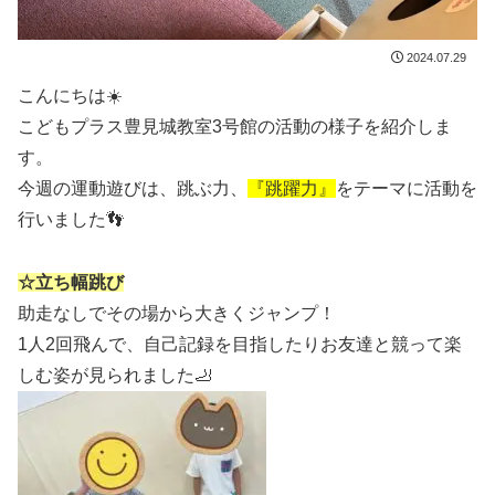
2024.07.29
こんにちは☀️
こどもプラス豊見城教室3号館の活動の様子を紹介しま
す。
今週の運動遊びは、跳ぶ力、
『跳躍力』
をテーマに活動を
行いました👣
☆立ち幅跳び
助走なしでその場から大きくジャンプ！
1人2回飛んで、自己記録を目指したりお友達と競って楽
しむ姿が見られました🦶