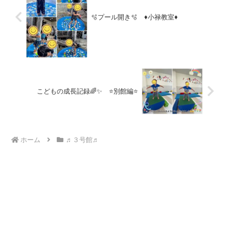
🫧プール開き🫧 ♦小禄教室♦
こどもの成長記録🌈✨ ⭐別館編⭐
ホーム
♬３号館♬