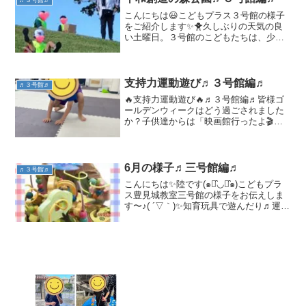
♬３号館♬
こんにちは😃こどもプラス３号館の様子
をご紹介します✨🐥久しぶりの天気の良
い土曜日。３号館のこどもたちは、少し
遠出をし公園で思いっきり体を動かしま
した。傾斜になった芝生を、みんなで一
列に並んで、段ボールソリ競走。段ボー
ルをうまく使って滑り降り...
支持力運動遊び♬３号館編♬
♬３号館♬
🔥支持力運動遊び🔥♬３号館編♬皆様ゴ
ールデンウィークはどう過ごされました
か？子供達からは「映画館行ったよ🎬」
や「お祭りで射的したよ🔫」など、それ
ぞれ忘れられないゴールデンウィークを
過ごされたようでした😆楽しい時間はあ
っという間でしたが、夏は...
6月の様子♬三号館編♬
♬３号館♬
こんにちは✨陸です(๑･̑◡･̑๑)こどもプラ
ス豊見城教室三号館の様子をお伝えしま
す〜♪( ´▽｀)✨知育玩具で遊んだり♬運動
あそびで活発に体を動かしたり♬車やお
絵かきボードも人気です✨