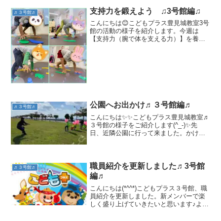
支持力を鍛えよう ♫3号館編♫
♬３号館♬
こんにちは😊こどもプラス豊見城教室3号
館の活動の様子を紹介します。今週は
【支持力（腕で体を支える力）】を養う
運動遊びをしました♪☆クマ歩きクマの真
似をしながら、橋を渡ったり、指定され
た色のみを歩いたり、、、体幹を鍛えな
がらぐんぐん前に進みま...
公園へお出かけ♬３号館編♬
♬３号館♬
こんにちは✨✨こどもプラス豊見城教室♬
３号館の様子をご紹介します(^_-)✨先
日、近隣公園に行って来ました。かけっ
こや、サッカーを楽しんだ後は、職員vs
こどもたちで、綱引き。女性職員vsこど
もたち.男性職員vsこどもたちと、３回戦
勝負。2勝...
職員紹介を更新しました♬3号館
♬３号館♬
編♬
こんにちは(*^^*)こどもプラス３号館、職
員紹介を更新しました。新メンバーで楽
しく盛り上げていきたいと思います♪よろ
しくおねがいします☆