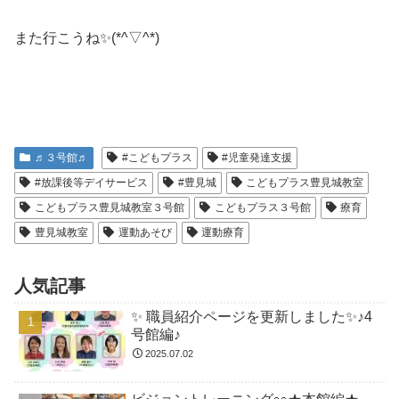
また行こうね✨(*^▽^*)
♬３号館♬
#こどもプラス
#児童発達支援
#放課後等デイサービス
#豊見城
こどもプラス豊見城教室
こどもプラス豊見城教室３号館
こどもプラス３号館
療育
豊見城教室
運動あそび
運動療育
人気記事
✨ 職員紹介ページを更新しました✨♪4
号館編♪
2025.07.02