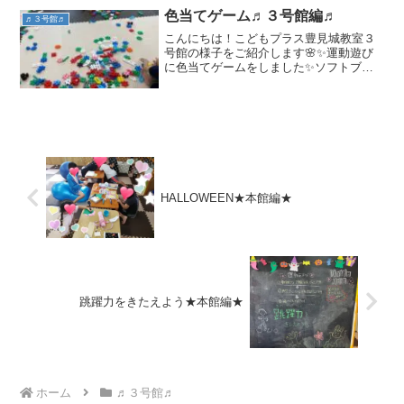
色当てゲーム♬３号館編♬
♬３号館♬
こんにちは！こどもプラス豊見城教室３
号館の様子をご紹介します🌸✨運動遊び
に色当てゲームをしました✨ソフトブロ
ックを散りばめて、職員が指定した色を
拾ってカゴに入れる遊びで、判断力、瞬
発力、空間認知力、集中力が必要です。
青いマットに整列し、今に...
HALLOWEEN★本館編★
跳躍力をきたえよう★本館編★
ホーム
♬３号館♬