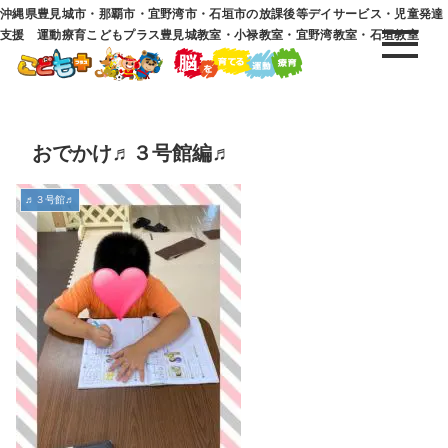
沖縄県豊見城市・那覇市・宜野湾市・石垣市の放課後等デイサービス・児童発達
支援 運動療育こどもプラス豊見城教室・小禄教室・宜野湾教室・石垣教室
おでかけ♬３号館編♬
♬３号館♬