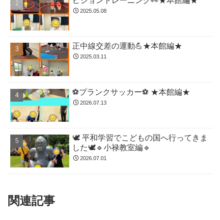
ビジョントレーニング👀★本館編★
2025.05.08
正中線交差の運動💪★本館編★
2025.03.11
⚽️プランクサッカー⚽️ ★本館編★
2026.07.13
🕊️ 平和学習でこどもの国へ行ってきま
した🕊️🔹小禄教室編🔹
2026.07.01
関連記事