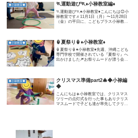
教室の子ども達は興味津々でした👀✨◆
🏃運動遊び🏃♦小禄教室編♦
◆小禄教室◆
小禄教室編◆そして、ば...
🏃運動遊び🏃♦小禄教室♦こんにちは😊小
禄教室です♬11月1日（月）〜11月28日
（金）の平日に、こどもプラス小禄教室
では、療育に興味のある方を対象に「療
育見学会」を実施いたしております。ぜ
ひお気軽にお問い合わせください。今回
は、普段行ってい...
🏮夏祭り🏮♦小禄教室♦
◆小禄教室◆
🏮夏祭り🏮♦小禄教室♦先週、沖縄こども
専門学校で開催されている『夏祭り』へ
出かけました🎆お祭りムードが漂う会場
では、初めての場所にちょっぴり緊張し
ている様子の子どもたちも、楽しそうな
ブースを見つけると目をキラキラ輝かせ
ていました✨🤗✨お面コ...
クリスマス準備part2🎄◆小禄編
◆小禄教室◆
◆
こんにちは☀️小禄教室では、クリスマス
ツリーの点灯式を行った事もありクリス
マスムードで子ども達が率先してクリス
マス制作をしてくれています‼️先週から、
壁面作りでツリーちぎり絵を行っていま
す✨️画用紙をビリビリビリっとちぎる感
覚をお友達と楽し...