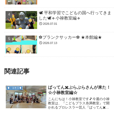
🕊️ 平和学習でこどもの国へ行ってきま
した🕊️🔹小禄教室編🔹
2026.07.01
⚽️プランクサッカー⚽️ ★本館編★
2026.07.13
関連記事
ばってん✖️ぶらぶらさんが来た！
◆小禄教室◆
☆小禄教室編☆
こんにちは！小禄教室です🎵今週の小禄
教室は、『こどもプラス糸満教室』で開
かれるプロレスラー芸人『ばってん✖️ぶ
らぶら』さんの催し会に参加してきまし
たよ😊✨はじめて入る糸満教室に、小禄