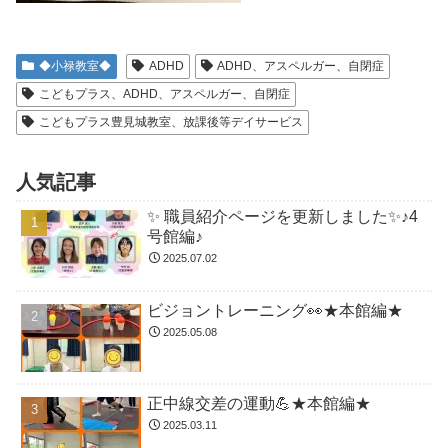
◆小禄教室◆
ADHD
ADHD、アスペルガー、自閉症
こどもプラス、ADHD、アスペルガー、自閉症
こどもプラス豊見城教室、放課後等デイサービス
人気記事
✨ 職員紹介ページを更新しました✨♪4
号館編♪
2025.07.02
ビジョントレーニング👀★本館編★
2025.05.08
正中線交差の運動💪★本館編★
2025.03.11