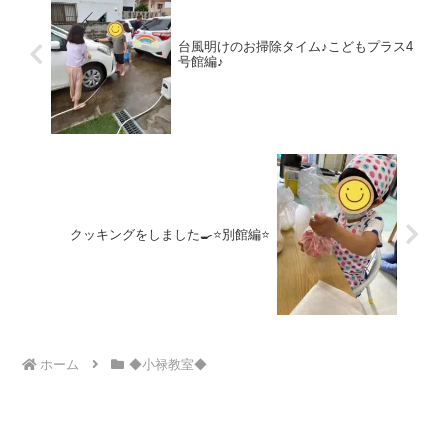
台風明けのお掃除タイム♪こどもプラス4
号館編♪
クッキングをしました🍳⭐別館編⭐
ホーム
◆小禄教室◆